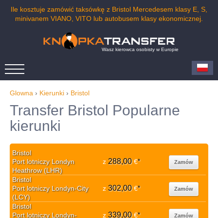
Ile kosztuje zamówić taksówkę z Bristol Mercedesem klasy E, S,
minivanem VIANO, VITO lub autobusem klasy ekonomicznej.
Wasz kierowca osobisty w Europie
Glowna
›
Kierunki
›
Bristol
Transfer Bristol Popularne
kierunki
Bristol
288,00
Port lotniczy Londyn
z
€
*
Zamów
Heathrow (LHR)
Bristol
302,00
Port lotniczy Londyn-City
z
€
*
Zamów
(LCY)
Bristol
339,00
Port lotniczy Londyn-
z
€
*
Zamów