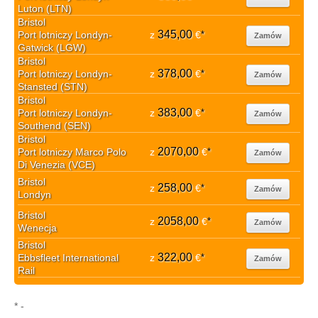
Luton (LTN)
Bristol
345,00
Port lotniczy Londyn-
z
€
*
Zamów
Gatwick (LGW)
Bristol
378,00
Port lotniczy Londyn-
z
€
*
Zamów
Stansted (STN)
Bristol
383,00
Port lotniczy Londyn-
z
€
*
Zamów
Southend (SEN)
Bristol
2070,00
Port lotniczy Marco Polo
z
€
*
Zamów
Di Venezia (VCE)
Bristol
258,00
z
€
*
Zamów
Londyn
Bristol
2058,00
z
€
*
Zamów
Wenecja
Bristol
322,00
Ebbsfleet International
z
€
*
Zamów
Rail
* -