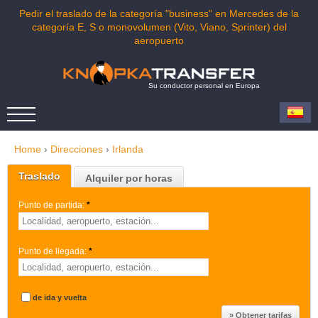
Pedir el traslado de la categoría "business" en Mercedes de la
categoría E, S o monovolumen (Vito, Viano, Sprinter) del
aeropuerto
Su conductor personal en Europa
Home
›
Direcciones
›
Irlanda
Traslado
Alquiler por horas
Punto de partida:
*
Punto de llegada:
*
de ida y vuelta