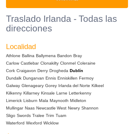
Traslado Irlanda - Todas las
direcciones
Localidad
Athlone
Ballina
Ballymena
Bandon
Bray
Carlow
Castlebar
Clonakilty
Clonmel
Coleraine
Cork
Craigavon
Derry
Drogheda
Dublín
Dundalk
Dungarvan
Ennis
Enniskillen
Fermoy
Galway
Glenageary
Gorey
Irlanda del Norte
Kilkeel
Kilkenny
Killarney
Kinsale
Larne
Letterkenny
Limerick
Lisburn
Mala
Maynooth
Midleton
Mullingar
Naas
Newcastle West
Newry
Shannon
Sligo
Swords
Tralee
Trim
Tuam
Waterford
Wexford
Wicklow