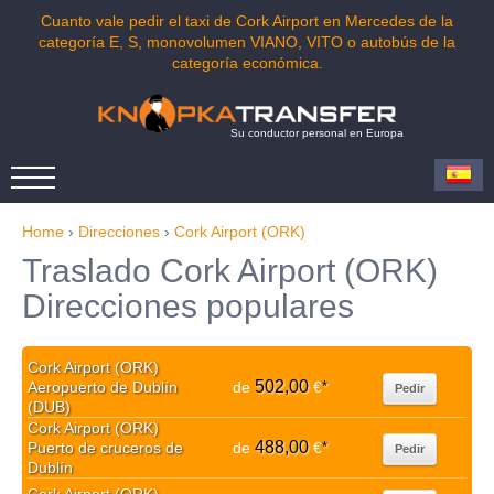
Cuanto vale pedir el taxi de Cork Airport en Mercedes de la
categoría E, S, monovolumen VIANO, VITO o autobús de la
categoría económica.
Su conductor personal en Europa
Home
›
Direcciones
›
Cork Airport (ORK)
Traslado Cork Airport (ORK)
Direcciones populares
Cork Airport (ORK)
502,00
Aeropuerto de Dublín
de
€
*
Pedir
(DUB)
Cork Airport (ORK)
488,00
Puerto de cruceros de
de
€
*
Pedir
Dublín