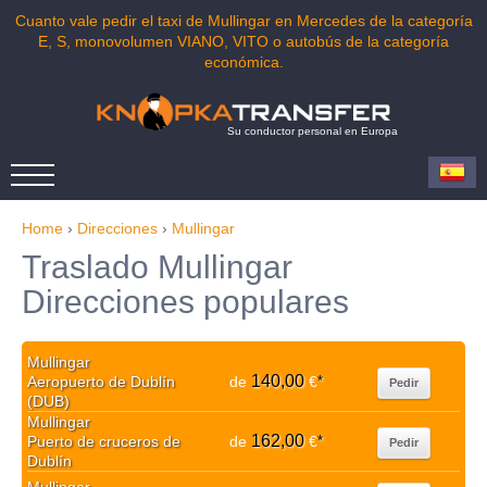
Cuanto vale pedir el taxi de Mullingar en Mercedes de la categoría
E, S, monovolumen VIANO, VITO o autobús de la categoría
económica.
Su conductor personal en Europa
Home
›
Direcciones
›
Mullingar
Traslado Mullingar
Direcciones populares
Mullingar
140,00
Aeropuerto de Dublín
de
€
*
Pedir
(DUB)
Mullingar
162,00
Puerto de cruceros de
de
€
*
Pedir
Dublín