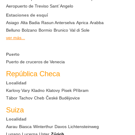
Aeropuerto de Treviso Sant`Angelo
Estaciones de esquí
Asiago
Alta Badia
Rasun Anterselva
Aprica
Arabba
Belluno
Bolzano
Bormio
Brunico
Val di Sole
ver más...
Puerto
Puerto de cruceros de Venecia
República Checa
Localidad
Karlovy Vary
Kladno
Klatovy
Pisek
Příbram
Tábor
Tachov
Cheb
České Budějovice
Suiza
Localidad
Aarau
Biasca
Winterthur
Davos
Lichtensteinweg
Lugano
Lucerna
Uster
Zúrich