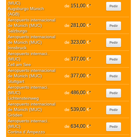
(MUC)
151,00
de
€
*
Pedir
Augsburgo Múnich
(AGB)
Aeropuerto internacional
281,00
de Múnich (MUC)
de
€
*
Pedir
Salzburgo
Aeropuerto internacional
323,00
de Múnich (MUC)
de
€
*
Pedir
Innsbruck
Aeropuerto internaci..
377,00
(MUC)
de
€
*
Pedir
Zell am See
Aeropuerto internacional
377,00
de Múnich (MUC)
de
€
*
Pedir
Stuttgart
Aeropuerto internaci..
486,00
(MUC)
de
€
*
Pedir
Lichtensteinweg
Aeropuerto internacional
539,00
de Múnich (MUC)
de
€
*
Pedir
Gröden
Aeropuerto internaci..
634,00
(MUC)
de
€
*
Pedir
Cortina d`Ampezzo