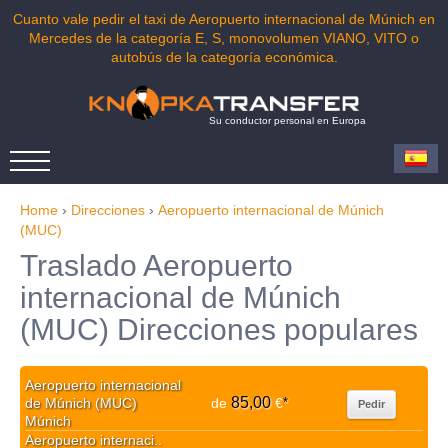
Cuanto vale pedir el taxi de Aeropuerto internacional de Múnich en
Mercedes de la categoría E, S, monovolumen VIANO, VITO o
autobús de la categoría económica.
Su conductor personal en Europa
Home
›
Direcciones
›
Aeropuerto internacional de Múnich
(MUC)
Traslado Aeropuerto
internacional de Múnich
(MUC) Direcciones populares
Aeropuerto internacional
85,00
de Múnich (MUC)
de
€
*
Pedir
Múnich
Aeropuerto internaci..