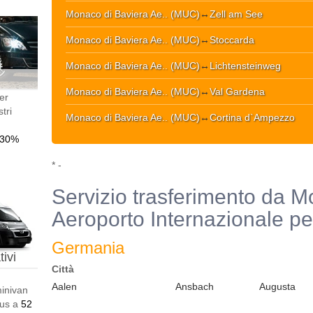
Monaco di Baviera Ae.. (MUC)
↔
Zell am See
Monaco di Baviera Ae.. (MUC)
↔
Stoccarda
Monaco di Baviera Ae.. (MUC)
↔
Lichtensteinweg
Monaco di Baviera Ae.. (MUC)
↔
Val Gardena
er
tri
Monaco di Baviera Ae.. (MUC)
↔
Cortina d`Ampezzo
-30%
* -
Servizio trasferimento da M
Aeroporto Internazionale per
Germania
ivi
Città
Aalen
Ansbach
Augusta
minivan
bus a
52