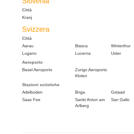
Slovenia
Città
Kranj
Svizzera
Città
Aarau
Biasca
Winterthur
Lugano
Lucerna
Uster
Aeroporto
Basel Aeroporto
Zurigo Aeroporto
Kloten
Stazioni sciistiche
Adelboden
Briga
Gstaad
Saas Fee
Sankt Anton am
San Gallo
Arlberg