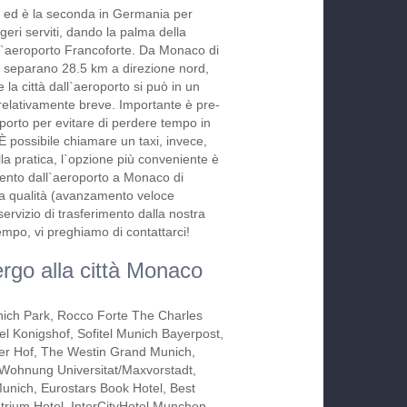
 ed è la seconda in Germania per
eri serviti, dando la palma della
ll`aeroporto Francoforte. Da Monaco di
 separano 28.5 km a direzione nord,
 la città dall`aeroporto si può in un
relativamente breve. Importante è pre-
sporto per evitare di perdere tempo in
 È possibile chiamare un taxi, invece,
lla pratica, l`opzione più conveniente è
mento dall`aeroporto a Monaco di
lta qualità (avanzamento veloce
(servizio di trasferimento dalla nostra
tempo, vi preghiamo di contattarci!
ergo alla città Monaco
nich Park, Rocco Forte The Charles
el Konigshof, Sofitel Munich Bayerpost,
er Hof, The Westin Grand Munich,
ohnung Universitat/Maxvorstadt,
unich, Eurostars Book Hotel, Best
trium Hotel, InterCityHotel Munchen,