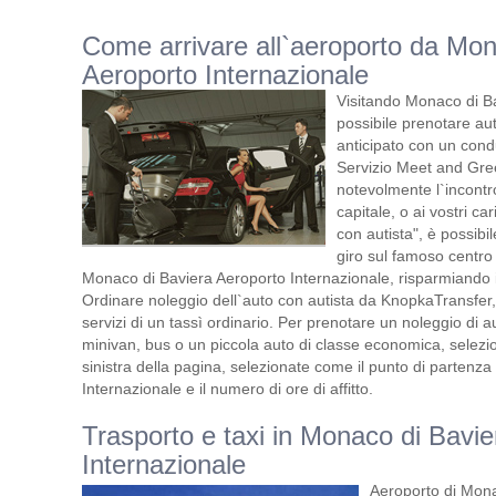
Come arrivare all`aeroporto da Mon
Aeroporto Internazionale
Visitando Monaco di Ba
possibile prenotare a
anticipato con un cond
Servizio Meet and Greet
notevolmente l`incontro
capitale, o ai vostri ca
con autista", è possibile
giro sul famoso centro
Monaco di Baviera Aeroporto Internazionale, risparmiando il
Ordinare noleggio dell`auto con autista da KnopkaTransfer, 
servizi di un tassì ordinario. Per prenotare un noleggio di 
minivan, bus o un piccola auto di classe economica, selezion
sinistra della pagina, selezionate come il punto di parten
Internazionale e il numero di ore di affitto.
Trasporto e taxi in Monaco di Bavi
Internazionale
Aeroporto di Monac