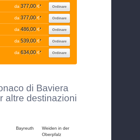
377,00
da
€
*
Ordinare
377,00
da
€
*
Ordinare
486,00
da
€
*
Ordinare
539,00
da
€
*
Ordinare
634,00
da
€
*
Ordinare
onaco di Baviera
 altre destinazioni
Bayreuth
Weiden in der
Oberpfalz