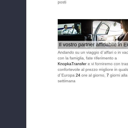
posti
Il vostro partner affidabile in 
24/7
Andando su un viaggio d`affari o in va
con la famiglia, fate riferimento a
KnopkaTransfer
e vi forniremo con tra
confortevole al prezzo migliore in qualsi
d`Europa
24
ore al giorno,
7
giorni alla
settimana