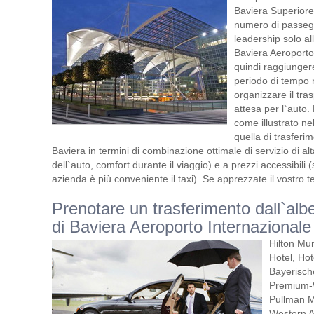
Baviera Superiore
numero di passegg
leadership solo a
Baviera Aeroporto
quindi raggiungere
periodo di tempo 
organizzare il tra
attesa per l`auto.
come illustrato ne
quella di trasferi
Baviera in termini di combinazione ottimale di servizio di a
dell`auto, comfort durante il viaggio) e a prezzi accessibili 
azienda è più conveniente il taxi). Se apprezzate il vostro 
Prenotare un trasferimento dall`alb
di Baviera Aeroporto Internazionale
Hilton Mu
Hotel, Hot
Bayerisch
Premium-W
Pullman M
Western A