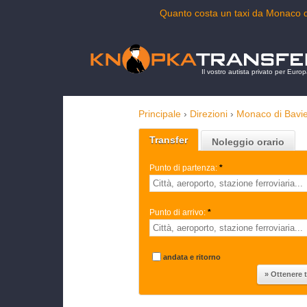
Quanto costa un taxi da Monaco d
Il vostro autista privato per Euro
Principale
›
Direzioni
›
Monaco di Bavie
Transfer
Noleggio orario
Punto di partenza:
*
Punto di arrivo:
*
andata e ritorno