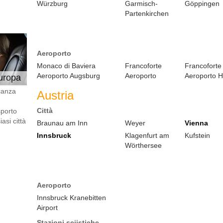
Würzburg
Garmisch-
Göppingen
Partenkirchen
Aeroporto
Monaco di Baviera
Francoforte
Francoforte
Aeroporto Augsburg
Aeroporto
Aeroporto 
Europa
canza
Austria
Città
sporto
asi città
Braunau am Inn
Weyer
Vienna
Innsbruck
Klagenfurt am
Kufstein
Wörthersee
Aeroporto
Innsbruck Kranebitten
Airport
Stazioni sciistiche