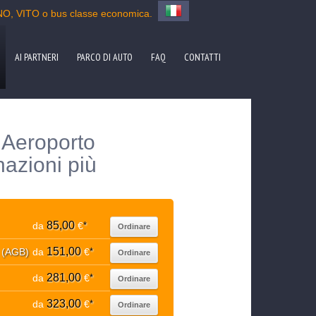
ANO, VITO o bus classe economica.
AI PARTNERI
PARCO DI AUTO
FAQ
CONTATTI
 Aeroporto
azioni più
85,00
da
€
*
Ordinare
151,00
. (AGB)
da
€
*
Ordinare
281,00
da
€
*
Ordinare
323,00
da
€
*
Ordinare