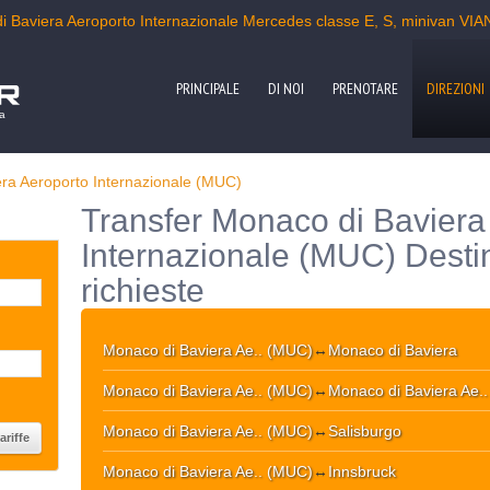
i Baviera Aeroporto Internazionale Mercedes classe E, S, minivan VI
PRINCIPALE
DI NOI
PRENOTARE
DIREZIONI
pa
ra Aeroporto Internazionale (MUC)
Transfer Monaco di Baviera
Internazionale (MUC) Destin
richieste
Monaco di Baviera Ae.. (MUC)
↔
Monaco di Baviera
Monaco di Baviera Ae.. (MUC)
↔
Monaco di Baviera Ae.
Monaco di Baviera Ae.. (MUC)
↔
Salisburgo
Monaco di Baviera Ae.. (MUC)
↔
Innsbruck