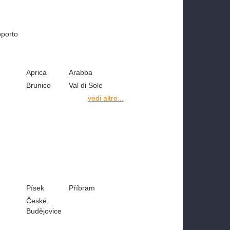
oporto
Aprica
Arabba
Brunico
Val di Sole
vedi altro...
Písek
Příbram
České
Budějovice