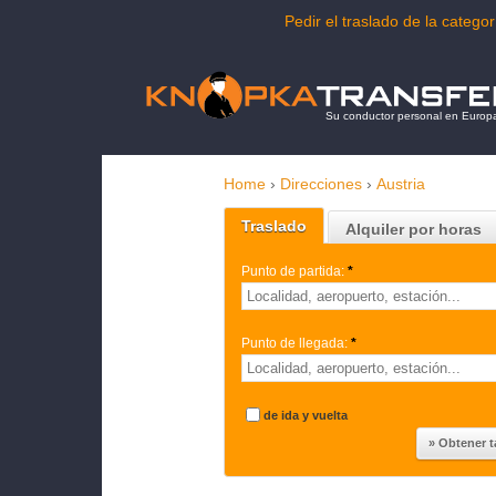
Pedir el traslado de la categ
Su conductor personal en Europ
Home
›
Direcciones
›
Austria
Traslado
Alquiler por horas
Punto de partida:
*
Punto de llegada:
*
de ida y vuelta