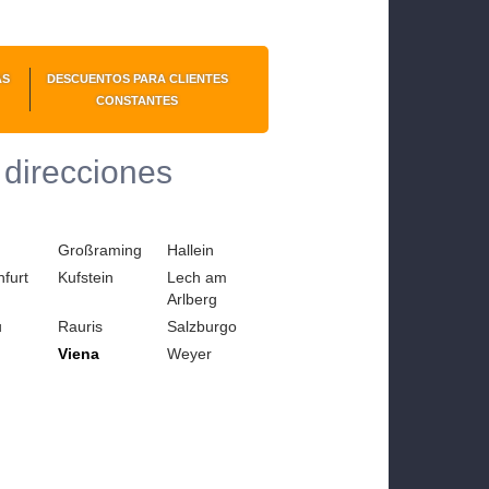
AS
DESCUENTOS PARA CLIENTES
CONSTANTES
 direcciones
Großraming
Hallein
furt
Kufstein
Lech am
Arlberg
u
Rauris
Salzburgo
Viena
Weyer