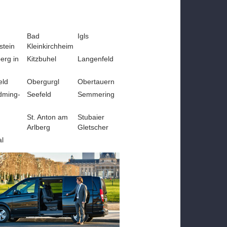
Bad
Igls
stein
Kleinkirchheim
erg in
Kitzbuhel
Langenfeld
eld
Obergurgl
Obertauern
dming-
Seefeld
Semmering
St. Anton am
Stubaier
Arlberg
Gletscher
al