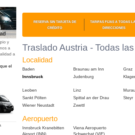
RESERVA SIN TARJETA DE
TARIFAS FIJAS A TODAS L
CRÉDITO
DIRECCIONES
dad
pio y
Traslado Austria - Todas las
mos a
calidad a
Localidad
que el
Baden
Braunau am Inn
Graz
Innsbruck
Judenburg
Klagen
Leoben
Linz
Mura
Sankt Pölten
Spittal an der Drau
Steyr
Wiener Neustadt
Zwettl
Aeropuerto
a
Innsbruck Kranebitten
Viena Aeropuerto
Airport (INN)
Schwechat (VIE)