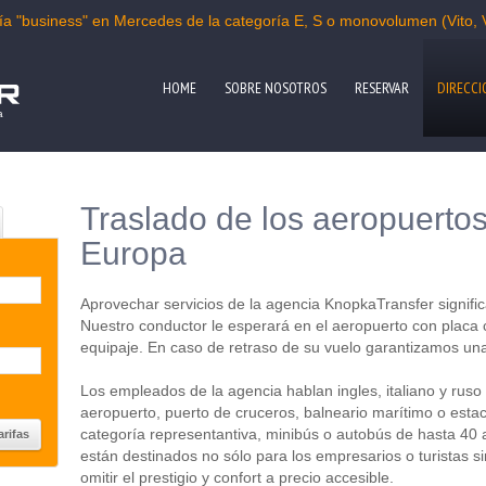
oría "business" en Mercedes de la categoría E, S o monovolumen (Vito, V
HOME
SOBRE NOSOTROS
RESERVAR
DIRECCI
a
Traslado de los aeropuerto
Europa
Aprovechar servicios de la agencia KnopkaTransfer signifi
Nuestro conductor le esperará en el aeropuerto con placa
equipaje. En caso de retraso de su vuelo garantizamos una
Los empleados de la agencia hablan ingles, italiano y ruso 
aeropuerto, puerto de cruceros, balneario marítimo o estac
categoría representantiva, minibús o autobús de hasta 40 a
están destinados no sólo para los empresarios o turistas s
omitir el prestigio y confort a precio accesible.