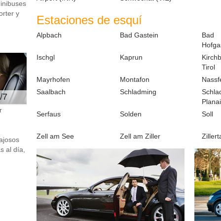
minibuses
rter y
Estaciones de esquí
Alpbach
Bad Gastein
Bad
Hofga
Ischgl
Kaprun
Kirchb
Tirol
Mayrhofen
Montafon
Nassf
Saalbach
Schladming
Schla
/7
Planai
r
Serfaus
Solden
Soll
Zell am See
Zell am Ziller
Zillert
ajosos
 al día,