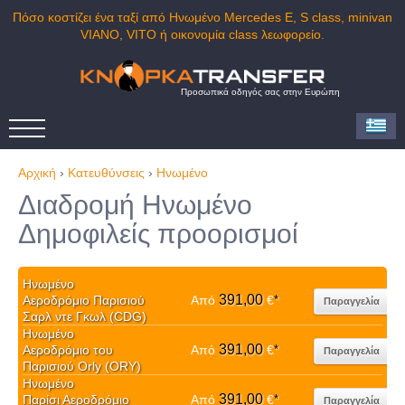
Πόσο κοστίζει ένα ταξί από Ηνωμένο Mercedes E, S class, minivan
VIANO, VITO ή οικονομία class λεωφορείο.
Προσωπικά οδηγός σας στην Ευρώπη
Αρχική
›
Κατευθύνσεις
›
Ηνωμένο
Διαδρομή Ηνωμένο
Δημοφιλείς προορισμοί
Ηνωμένο
391,00
Αεροδρόμιο Παρισιού
Από
€
*
Παραγγελία
Σαρλ ντε Γκωλ (CDG)
Ηνωμένο
391,00
Αεροδρόμιο του
Από
€
*
Παραγγελία
Παρισιού Orly (ORY)
Ηνωμένο
391,00
Παρίσι Αεροδρόμιο
Από
€
*
Παραγγελία