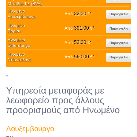
Μποβαί-Τιλ (BVA)
Ηνωμένο
32,00
Από
€
*
Παραγγελία
Λουξεμβούργο
Ηνωμένο
391,00
Από
€
*
Παραγγελία
Παρίσι
Ηνωμένο
53,00
Από
€
*
Παραγγελία
Differdange
Ηνωμένο
560,00
Από
€
*
Παραγγελία
Ντίσνεϋλαντ
* -
Υπηρεσία μεταφοράς με
λεωφορείο προς άλλους
προορισμούς από Ηνωμένο
Λουξεμβούργο