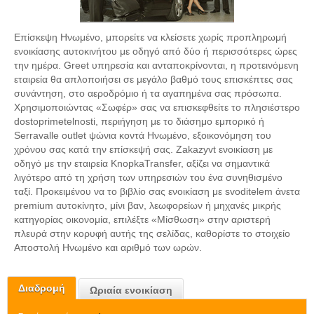
Επίσκεψη Ηνωμένο, μπορείτε να κλείσετε χωρίς προπληρωμή
ενοικίασης αυτοκινήτου με οδηγό από δύο ή περισσότερες ώρες
την ημέρα. Greet υπηρεσία και ανταποκρίνονται, η προτεινόμενη
εταιρεία θα απλοποιήσει σε μεγάλο βαθμό τους επισκέπτες σας
συνάντηση, στο αεροδρόμιο ή τα αγαπημένα σας πρόσωπα.
Χρησιμοποιώντας «Σωφέρ» σας να επισκεφθείτε το πλησιέστερο
dostoprimetelnosti, περιήγηση με το διάσημο εμπορικό ή
Serravalle outlet ψώνια κοντά Ηνωμένο, εξοικονόμηση του
χρόνου σας κατά την επίσκεψή σας. Zakazyvt ενοικίαση με
οδηγό με την εταιρεία KnopkaTransfer, αξίζει να σημαντικά
λιγότερο από τη χρήση των υπηρεσιών του ένα συνηθισμένο
ταξί. Προκειμένου να το βιβλίο σας ενοικίαση με svoditelem άνετα
premium αυτοκίνητο, μίνι βαν, λεωφορείων ή μηχανές μικρής
κατηγορίας οικονομία, επιλέξτε «Μίσθωση» στην αριστερή
πλευρά στην κορυφή αυτής της σελίδας, καθορίστε το στοιχείο
Αποστολή Ηνωμένο και αριθμό των ωρών.
Διαδρομή
Ωριαία ενοικίαση