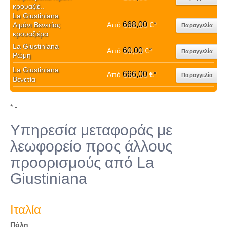
κρουαζιέ..
La Giustiniana
668,00
Λιμάνι Βενετίας
Από
€
*
Παραγγελία
κρουαζιέρα
La Giustiniana
60,00
Από
€
*
Παραγγελία
Ρώμη
La Giustiniana
666,00
Από
€
*
Παραγγελία
Βενετία
* -
Υπηρεσία μεταφοράς με
λεωφορείο προς άλλους
προορισμούς από La
Giustiniana
Ιταλία
Πόλη