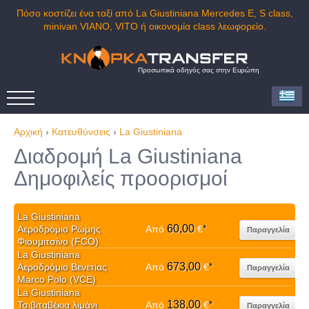
Πόσο κοστίζει ένα ταξί από La Giustiniana Mercedes E, S class,
minivan VIANO, VITO ή οικονομία class λεωφορείο.
Προσωπικά οδηγός σας στην Ευρώπη
Αρχική
›
Κατευθύνσεις
›
La Giustiniana
Διαδρομή La Giustiniana
Δημοφιλείς προορισμοί
La Giustiniana
60,00
Αεροδρόμιο Ρώμης
Από
€
*
Παραγγελία
Φιουμιτσίνο (FCO)
La Giustiniana
673,00
Αεροδρόμιο Βενετίας
Από
€
*
Παραγγελία
Marco Polo (VCE)
La Giustiniana
138,00
Τσιβιταβέκια λιμάνι
Από
€
*
Παραγγελία