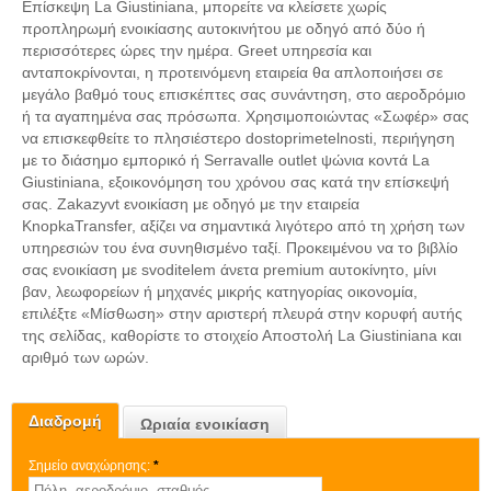
Επίσκεψη La Giustiniana, μπορείτε να κλείσετε χωρίς
προπληρωμή ενοικίασης αυτοκινήτου με οδηγό από δύο ή
περισσότερες ώρες την ημέρα. Greet υπηρεσία και
ανταποκρίνονται, η προτεινόμενη εταιρεία θα απλοποιήσει σε
μεγάλο βαθμό τους επισκέπτες σας συνάντηση, στο αεροδρόμιο
ή τα αγαπημένα σας πρόσωπα. Χρησιμοποιώντας «Σωφέρ» σας
να επισκεφθείτε το πλησιέστερο dostoprimetelnosti, περιήγηση
με το διάσημο εμπορικό ή Serravalle outlet ψώνια κοντά La
Giustiniana, εξοικονόμηση του χρόνου σας κατά την επίσκεψή
σας. Zakazyvt ενοικίαση με οδηγό με την εταιρεία
KnopkaTransfer, αξίζει να σημαντικά λιγότερο από τη χρήση των
υπηρεσιών του ένα συνηθισμένο ταξί. Προκειμένου να το βιβλίο
σας ενοικίαση με svoditelem άνετα premium αυτοκίνητο, μίνι
βαν, λεωφορείων ή μηχανές μικρής κατηγορίας οικονομία,
επιλέξτε «Μίσθωση» στην αριστερή πλευρά στην κορυφή αυτής
της σελίδας, καθορίστε το στοιχείο Αποστολή La Giustiniana και
αριθμό των ωρών.
Διαδρομή
Ωριαία ενοικίαση
Σημείο αναχώρησης:
*