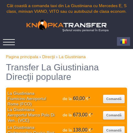
Cât coastă a comanda taxi din La Giustiniana cu Mercedes E, S
class, minivan VIANO, VITO sau cu autobuzul de clasa econom.
Şoferul vostru personal în Europa
Pagina principala
›
Direcţii
›
La Giustiniana
Transfer La Giustiniana
Direcţii populare
La Giustiniana
60,00
Fiumicino Aeroportul
de la
€
*
Comandă
Rome (FCO)
La Giustiniana
673,00
Aeroportul Marco Polo Di
de la
€
*
Comandă
Ven.. (VCE)
La Giustiniana
138,00
de la
€
*
Comandă
Civitavecchia Cruise Port