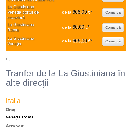
La Giustiniana
668,00
Veneția portul de
de la
€
*
Comandă
croazieră
La Giustiniana
60,00
de la
€
*
Comandă
Roma
La Giustiniana
666,00
de la
€
*
Comandă
Veneția
* -
Tranfer de la La Giustiniana în
alte direcţii
Italia
Oraş
Veneția
Roma
Aeroport