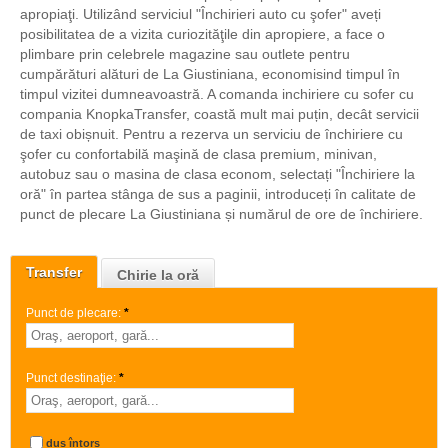
apropiaţi. Utilizând serviciul "Închirieri auto cu şofer" aveți
posibilitatea de a vizita curiozităţile din apropiere, a face o
plimbare prin celebrele magazine sau outlete pentru
cumpărături alături de La Giustiniana, economisind timpul în
timpul vizitei dumneavoastră. A comanda inchiriere cu sofer cu
compania KnopkaTransfer, coastă mult mai puțin, decât servicii
de taxi obișnuit. Pentru a rezerva un serviciu de închiriere cu
şofer cu confortabilă maşină de clasa premium, minivan,
autobuz sau o masina de clasa econom, selectați "Închiriere la
oră" în partea stânga de sus a paginii, introduceți în calitate de
punct de plecare La Giustiniana și numărul de ore de închiriere.
Transfer
Chirie la oră
Punct de plecare:
*
Punct destinaţie:
*
dus întors