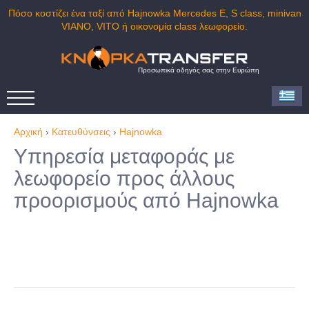
Πόσο κοστίζει ένα ταξί από Hajnowka Mercedes E, S class, minivan
VIANO, VITO ή οικονομία class λεωφορείο.
Προσωπικά οδηγός σας στην Ευρώπη
Αρχική
›
Κατευθύνσεις
›
Hajnowka
Υπηρεσία μεταφοράς με
λεωφορείο προς άλλους
προορισμούς από Hajnowka