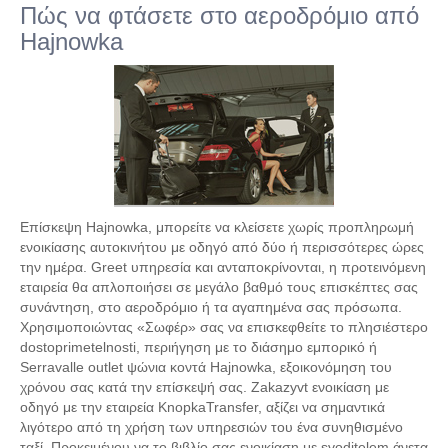
Πώς να φτάσετε στο αεροδρόμιο από
Hajnowka
Επίσκεψη Hajnowka, μπορείτε να κλείσετε χωρίς προπληρωμή
ενοικίασης αυτοκινήτου με οδηγό από δύο ή περισσότερες ώρες
την ημέρα. Greet υπηρεσία και ανταποκρίνονται, η προτεινόμενη
εταιρεία θα απλοποιήσει σε μεγάλο βαθμό τους επισκέπτες σας
συνάντηση, στο αεροδρόμιο ή τα αγαπημένα σας πρόσωπα.
Χρησιμοποιώντας «Σωφέρ» σας να επισκεφθείτε το πλησιέστερο
dostoprimetelnosti, περιήγηση με το διάσημο εμπορικό ή
Serravalle outlet ψώνια κοντά Hajnowka, εξοικονόμηση του
χρόνου σας κατά την επίσκεψή σας. Zakazyvt ενοικίαση με
οδηγό με την εταιρεία KnopkaTransfer, αξίζει να σημαντικά
λιγότερο από τη χρήση των υπηρεσιών του ένα συνηθισμένο
ταξί. Προκειμένου να το βιβλίο σας ενοικίαση με svoditelem άνετα