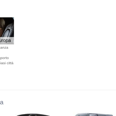
Europa
canza
sporto
asi città
da