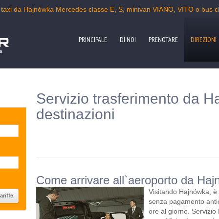
 taxi da Hajnówka Mercedes classe E, S, minivan VIANO, VITO o bus c
PRINCIPALE
DI NOI
PRENOTARE
DIREZIONI
pa
Servizio trasferimento da H
destinazioni
Come arrivare all`aeroporto da Ha
Visitando Hajnówka, è 
senza pagamento antic
ore al giorno. Servizio