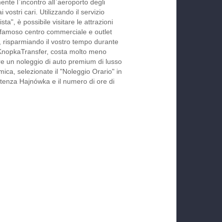
nte l`incontro all`aeroporto degli
ai vostri cari. Utilizzando il servizio
ta", è possibile visitare le attrazioni
ul famoso centro commerciale e outlet
, risparmiando il vostro tempo durante
a KnopkaTransfer, costa molto meno
tare un noleggio di auto premium di lusso
ica, selezionate il "Noleggio Orario" in
artenza Hajnówka e il numero di ore di