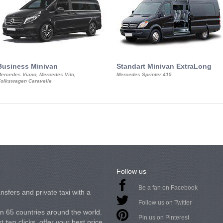
Business Minivan
Standart Minivan ExtraLong
ercedes Viano, Mercedes Vito,
Mercedes Sprinter 415
olkswagen Caravelle
Follow us
Be a fan on Facebook
nsfers and private taxi with a
Follow us on Twitter
in 65 countries around the world.
Pin us on Pinterest
 two clicks, offer your best price