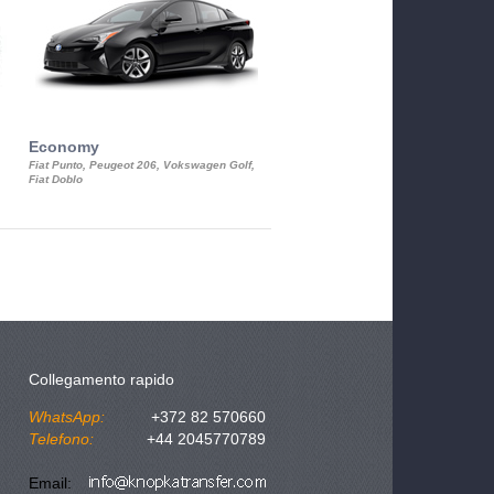
Economy
Luxury Class
Fiat Punto, Peugeot 206, Vokswagen Golf,
Mercedes S-Class, Audi A8, BMW 730
Fiat Doblo
Cadillac STS
Collegamento rapido
WhatsApp:
+372 82 570660
Telefono:
+44 2045770789
Email: