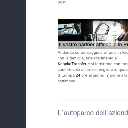
posti
Il vostro partner affidabile in 
24/7
Andando su un viaggio d`affari o in va
con la famiglia, fate riferimento a
KnopkaTransfer
e vi forniremo con tra
confortevole al prezzo migliore in qualsi
d`Europa
24
ore al giorno,
7
giorni alla
settimana
L`autoparco dell`azien