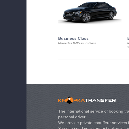
Business Class
Mercedes C-Class, E-Class
M
V
The international service of booking tra
personal driver.
We provide private chauffeur services 
You can send your request online in just