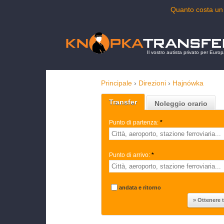
Quanto costa un
Il vostro autista privato per Euro
Principale
›
Direzioni
›
Hajnówka
Transfer
Noleggio orario
Punto di partenza:
*
Punto di arrivo:
*
andata e ritorno