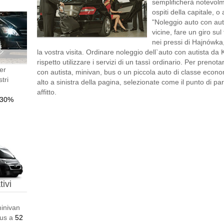
semplificherà notevolme
ospiti della capitale, o 
"Noleggio auto con autis
vicine, fare un giro s
nei pressi di Hajnówka
la vostra visita. Ordinare noleggio dell`auto con autista d
rispetto utilizzare i servizi di un tassì ordinario. Per preno
er
con autista, minivan, bus o un piccola auto di classe econom
tri
alto a sinistra della pagina, selezionate come il punto di p
affitto.
-30%
ivi
minivan
bus a
52