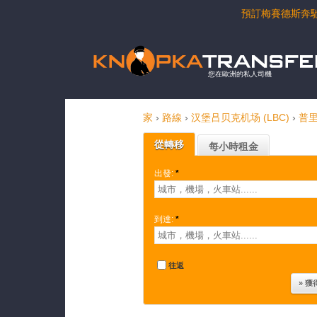
預訂梅賽德斯奔
您在歐洲的私人司機
家
›
路線
›
汉堡吕贝克机场 (LBC)
›
普
從轉移
每小時租金
出發:
*
到達:
*
往返