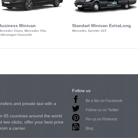
Business Minivan
Standart Minivan ExtraLong
ercedes Viano, Mercedes Vito,
Mercedes Sprinter 415
olkswagen Caravelle
Follow us
Be a fan on Facebook
nsfers and private taxi with a
Follow us on Twitter
in 65 countries around the world.
Pin us on Pinterest
 two clicks, offer your best price
from a carrier.
Blog