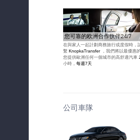
您可靠的欧洲合作伙伴24/7
在與家人一起計劃商務旅行或度假時，
繫
KnopkaTransfer
，我們將以最優惠
您提供歐洲任何一個城市的高舒適汽車
小時，
每週7天
公司車隊