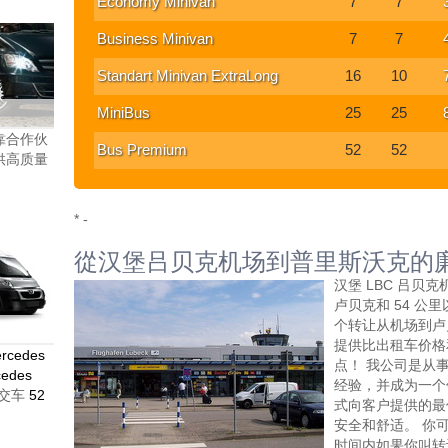
Economy Minivan
7
7
Business Minivan
7
7
Standart Minivan ExtraLong
16
10
MiniBus
25
25
靠合作伙
Bus Premium
52
52
供高质量
* -
從汉堡吕贝克机场到普里斯沃克的
汉堡 LBC 吕贝
卢贝克和 54 公
个转让从机场到卢
提供比出租车价格
rcedes
点！ 我公司是从
edes
经验，并成为一个
交车
52
式向客户提供的最
安全和舒适。 你
时间内如果你叫转