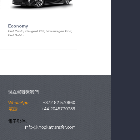
Economy
Luxury Class
Fiat Punto, Peugeot 206, Vokswagen Golf,
Mercedes S-Class, Audi A8, BMW 730
Fiat Doblo
Cadillac STS
現在就聯繫我們
WhatsApp:
+372 82 570660
電話:
+44 2045770789
電子郵件: