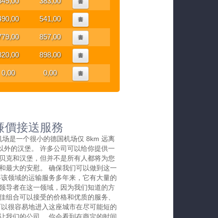
345,00
383,00
書
490,00
541,00
書
779,00
857,00
書
820,00
898,00
書
0,00
0,00
書
廉價接送服務
克机场是一个很小的德国机场仅 8km 远离
里以外的汉堡。 许多公司可以给你提供一
贝克和汉堡，但并不是所有人都将为您
和最大的安慰。 确保我们可以做到这一
事该领域的运输服务多年来，它有大量的
领导者在这一领域，因为我们知道的方
佳组合可以接受的价格和优质的服务、
可以很容易地进入这座城市在尽可能短的
让我们的公司。 你会看到在商定的时间