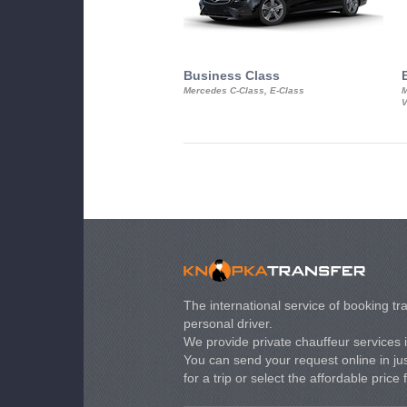
Business Class
Mercedes C-Class, E-Class
M
V
The international service of booking tra
personal driver.
We provide private chauffeur services 
You can send your request online in just
for a trip or select the affordable price 