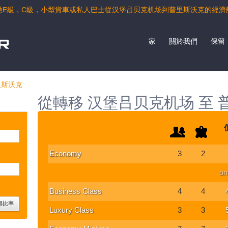
馳E級，C級，小型貨車或私人巴士從汉堡吕贝克机场到普里斯沃克的經濟
家
關於我們
保留
里斯沃克
從轉移 汉堡吕贝克机场 至 
Economy
3
2
on
Business Class
4
4
Luxury Class
3
3