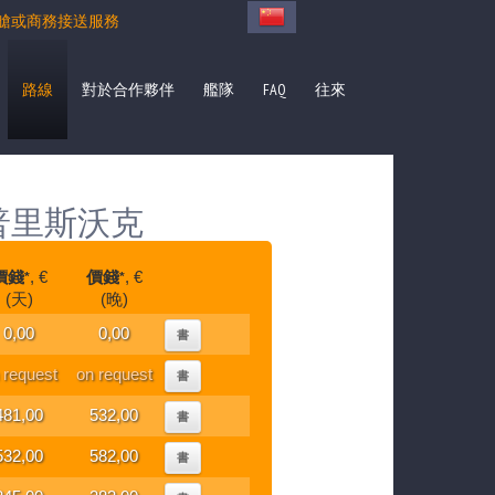
艙或商務接送服務
路線
對於合作夥伴
艦隊
FAQ
往來
普里斯沃克
價錢
, €
價錢
, €
*
*
(天)
(晚)
0,00
0,00
書
 request
on request
書
481,00
532,00
書
532,00
582,00
書