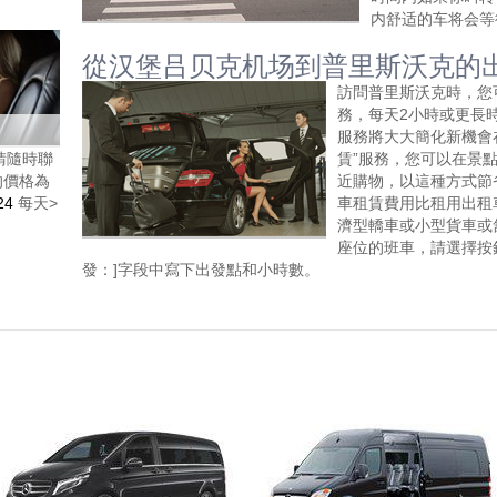
内舒适的车将会等
從汉堡吕贝克机场到普里斯沃克的
訪問普里斯沃克時，您
務，每天2小時或更長時間。
服務將大大簡化新機會
請隨時聯
賃”服務，您可以在景
的價格為
近購物，以這種方式節
24
每天>
車租賃費用比租用出租
濟型轎車或小型貨車或
座位的班車，請選擇按
發：]字段中寫下出發點和小時數。