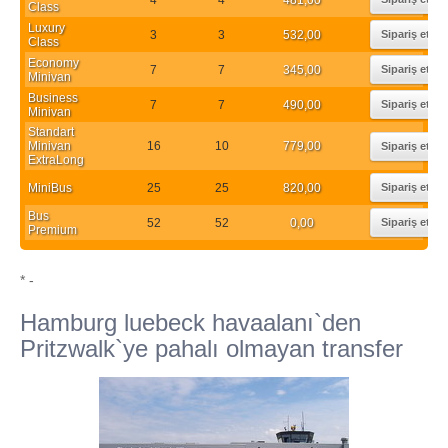
Class
Luxury
3
3
532,00
Sipariş et
Class
Economy
7
7
345,00
Sipariş et
Minivan
Business
7
7
490,00
Sipariş et
Minivan
Standart
Minivan
16
10
779,00
Sipariş et
ExtraLong
MiniBus
25
25
820,00
Sipariş et
Bus
52
52
0,00
Sipariş et
Premium
* -
Hamburg luebeck havaalanı`den
Pritzwalk`ye pahalı olmayan transfer