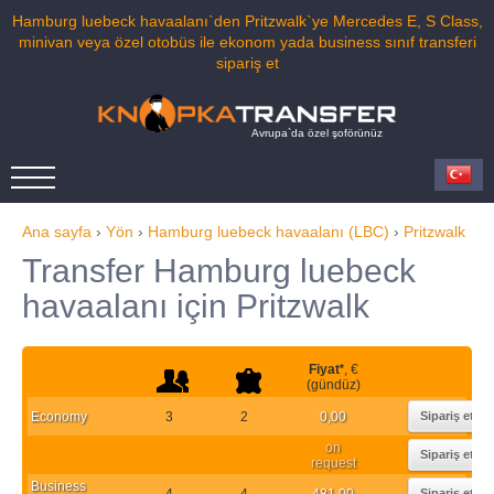
Hamburg luebeck havaalanı`den Pritzwalk`ye Mercedes E, S Class,
minivan veya özel otobüs ile ekonom yada business sınıf transferi
sipariş et
Avrupa`da özel şoförünüz
Ana sayfa
›
Yön
›
Hamburg luebeck havaalanı (LBC)
›
Pritzwalk
Transfer Hamburg luebeck
havaalanı için Pritzwalk
Fiyat
*
, €
(gündüz)
Economy
3
2
0,00
Sipariş et
on
Sipariş et
request
Business
4
4
481,00
Sipariş et