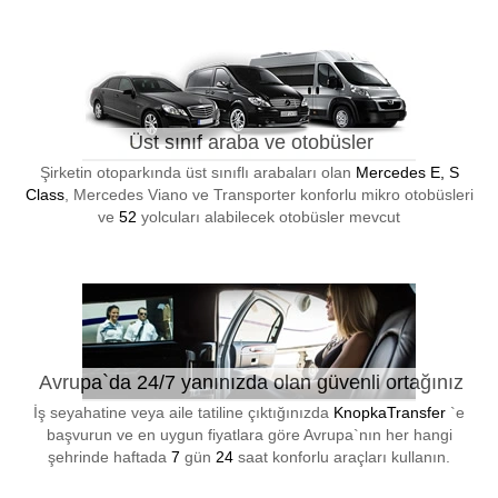
Üst sınıf araba ve otobüsler
Şirketin otoparkında üst sınıflı arabaları olan
Mercedes E, S
Class
, Mercedes Viano ve Transporter konforlu mikro otobüsleri
ve
52
yolcuları alabilecek otobüsler mevcut
Avrupa`da 24/7 yanınızda olan güvenli ortağınız
İş seyahatine veya aile tatiline çıktığınızda
KnopkaTransfer
`e
başvurun ve en uygun fiyatlara göre Avrupa`nın her hangi
şehrinde haftada
7
gün
24
saat konforlu araçları kullanın.