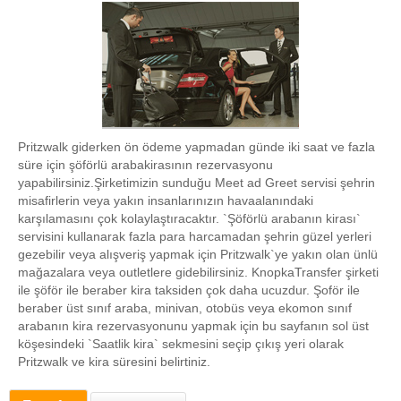
Pritzwalk giderken ön ödeme yapmadan günde iki saat ve fazla
süre için şöförlü arabakirasının rezervasyonu
yapabilirsiniz.Şirketimizin sunduğu Meet ad Greet servisi şehrin
misafirlerin veya yakın insanlarınızın havaalanındaki
karşılamasını çok kolaylaştıracaktır. `Şöförlü arabanın kirası`
servisini kullanarak fazla para harcamadan şehrin güzel yerleri
gezebilir veya alışveriş yapmak için Pritzwalk`ye yakın olan ünlü
mağazalara veya outletlere gidebilirsiniz. KnopkaTransfer şirketi
ile şöför ile beraber kira taksiden çok daha ucuzdur. Şoför ile
beraber üst sınıf araba, minivan, otobüs veya ekomon sınıf
arabanın kira rezervasyonunu yapmak için bu sayfanın sol üst
köşesindeki `Saatlik kira` sekmesini seçip çıkış yeri olarak
Pritzwalk ve kira süresini belirtiniz.