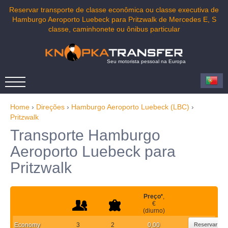
Reservar transporte de classe econômica ou classe executiva de
Hamburgo Aeroporto Luebeck para Pritzwalk de Mercedes E, S
classe, caminhonete ou ônibus particular
Seu motorista pessoal na Europa
Home
›
Direções
›
Hamburgo Aeroporto Luebeck (LBC)
›
Pritzwalk
Transporte Hamburgo
Aeroporto Luebeck para
Pritzwalk
Preço
*
,
€
(diurno)
Economy
3
2
0,00
Reservar