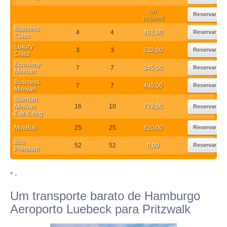
on
Reservar
request
Business
4
4
481,00
Reservar
Class
Luxury
3
3
532,00
Reservar
Class
Economy
7
7
345,00
Reservar
Minivan
Business
7
7
490,00
Reservar
Minivan
Standart
Minivan
16
10
779,00
Reservar
ExtraLong
MiniBus
25
25
820,00
Reservar
Bus
52
52
0,00
Reservar
Premium
* -
Um transporte barato de Hamburgo
Aeroporto Luebeck para Pritzwalk