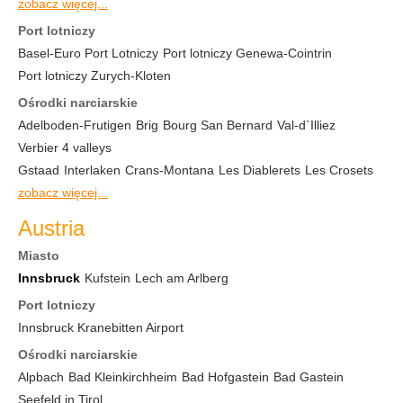
zobacz więcej...
Port lotniczy
Basel-Euro Port Lotniczy
Port lotniczy Genewa-Cointrin
Port lotniczy Zurych-Kloten
Ośrodki narciarskie
Adelboden-Frutigen
Brig
Bourg San Bernard
Val-d`Illiez
Verbier 4 valleys
Gstaad
Interlaken
Crans-Montana
Les Diablerets
Les Crosets
zobacz więcej...
Austria
Miasto
Innsbruck
Kufstein
Lech am Arlberg
Port lotniczy
Innsbruck Kranebitten Airport
Ośrodki narciarskie
Alpbach
Bad Kleinkirchheim
Bad Hofgastein
Bad Gastein
Seefeld in Tirol