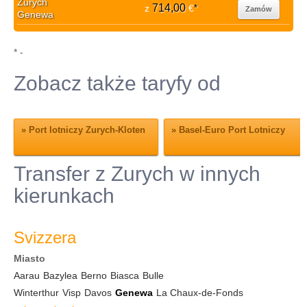
Zurych
714,00
z
€
*
Zamów
Genewa
* -
Zobacz także taryfy od
»
Port lotniczy Zurych-Kloten
»
Basel-Euro Port Lotniczy
Transfer z Zurych w innych
kierunkach
Svizzera
Miasto
Aarau
Bazylea
Berno
Biasca
Bulle
Winterthur
Visp
Davos
Genewa
La Chaux-de-Fonds