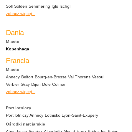
Soll
Solden
Semmering
Igls
Ischgl
zobacz więcej...
Dania
Miasto
Kopenhaga
Francia
Miasto
Annecy
Belfort
Bourg-en-Bresse
Val Thorens
Vesoul
Verbier
Gray
Dijon
Dole
Colmar
zobacz więcej...
Port lotniczy
Port lotniczy Annecy
Lotnisko Lyon-Saint-Exupery
Ośrodki narciarskie
Abondance
Avoriaz
Albertville
Alpe d`Huez
Brides-les-Bains