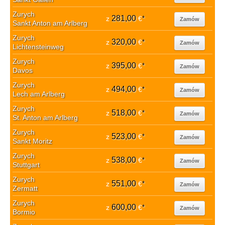
Zurych
281,00
z
€
*
Zamów
Sankt Anton am Arlberg
Zurych
320,00
z
€
*
Zamów
Lichtensteinweg
Zurych
395,00
z
€
*
Zamów
Davos
Zurych
494,00
z
€
*
Zamów
Lech am Arlberg
Zurych
518,00
z
€
*
Zamów
St. Anton am Arlberg
Zurych
523,00
z
€
*
Zamów
Sankt Moritz
Zurych
538,00
z
€
*
Zamów
Stuttgart
Zurych
551,00
z
€
*
Zamów
Zermatt
Zurych
600,00
z
€
*
Zamów
Bormio