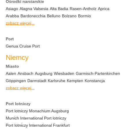
Ośrodki narciarskie
Asiago
Alagna Valsesia
Alta Badia
Rasen-Antholz
Aprica
Arabba
Bardonecchia
Belluno
Bolzano
Bormio
zobacz więcej...
Port
Genua Cruise Port
Niemcy
Miasto
Aalen
Ansbach
Augsburg
Wiesbaden
Garmisch-Partenkirchen
Göppingen
Darmstadt
Karlsruhe
Kempten
Konstancja
zobacz więcej...
Port lotniczy
Port lotniczy Monachium Augsburg
Munich International Port lotniczy
Port lotniczy International Frankfurt