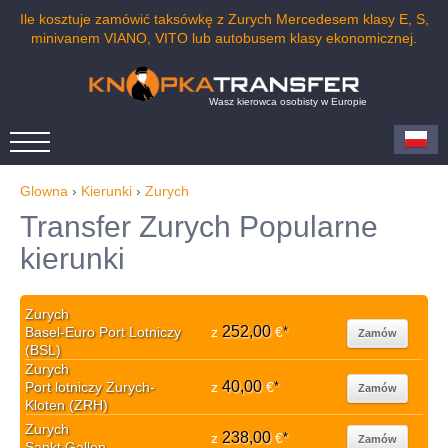
Ile kosztuje zamówić taksówkę z Zurych Mercedesem klasy E, S,
minivanem VIANO, VITO lub autobusem klasy ekonomicznej.
Wasz kierowca osobisty w Europie
Glowna
›
Kierunki
›
Zurych
Transfer Zurych Popularne
kierunki
Zurych
252,00
Basel-Euro Port Lotniczy
z
€
*
Zamów
(BSL)
Zurych
40,00
Port lotniczy Zurych-
z
€
*
Zamów
Kloten (ZRH)
Zurych
238,00
z
€
*
Zamów
Sankt Gallen