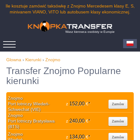
Ile kosztuje zamówić taksówkę z Znojmo Mercedesem klasy E, S,
minivanem VIANO, VITO lub autobusem klasy ekonomicznej.
Wasz kierowca osobisty w Europie
Glowna
›
Kierunki
›
Znojmo
Transfer Znojmo Popularne
kierunki
Znojmo
152,00
Port lotniczy Wiedeń-
z
€
*
Zamów
Schwechat (VIE)
Znojmo
240,00
Port lotniczy Bratysława
z
€
*
Zamów
(BTS)
Znojmo
134,00
z
€
*
Zamów
Wiedeń