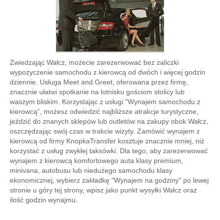
Zwiedzając Wałcz, możecie zarezerwować bez zaliczki
wypożyczenie samochodu z kierowcą od dwóch i więcej godzin
dziennie. Usługa Meet and Greet, oferowana przez firmę,
znacznie ułatwi spotkanie na lotnisku gościom stolicy lub
waszym bliskim. Korzystając z usługi "Wynajem samochodu z
kierowcą”, możesz odwiedzić najbliższe atrakcje turystyczne,
jeździć do znanych sklepów lub outletów na zakupy obok Wałcz,
oszczędzając swój czas w trakcie wizyty. Zamówić wynajem z
kierowcą od firmy KnopkaTransfer kosztuje znacznie mniej, niż
korzystać z usług zwykłej taksówki. Dla tego, aby zarezerwować
wynajem z kierowcą komfortowego auta klasy premium,
minivana, autobusu lub niedużego samochodu klasy
ekonomicznej, wybierz zakładkę "Wynajem na godziny" po lewej
stronie u góry tej strony, wpisz jako punkt wysyłki Wałcz oraz
ilość godzin wynajmu.