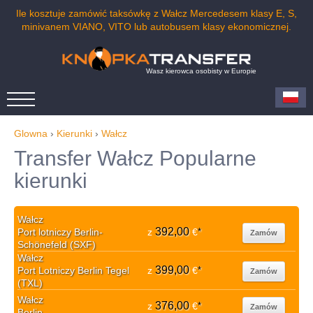
Ile kosztuje zamówić taksówkę z Wałcz Mercedesem klasy E, S,
minivanem VIANO, VITO lub autobusem klasy ekonomicznej.
Wasz kierowca osobisty w Europie
Glowna
›
Kierunki
›
Wałcz
Transfer Wałcz Popularne
kierunki
Wałcz
392,00
Port lotniczy Berlin-
z
€
*
Zamów
Schönefeld (SXF)
Wałcz
399,00
Port Lotniczy Berlin Tegel
z
€
*
Zamów
(TXL)
Wałcz
376,00
z
€
*
Zamów
Berlin