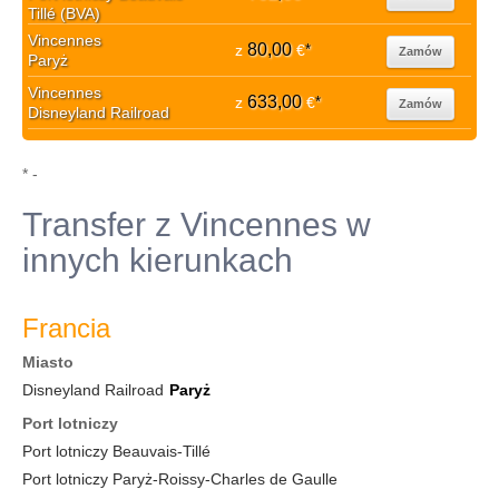
Tillé (BVA)
Vincennes
80,00
z
€
*
Zamów
Paryż
Vincennes
633,00
z
€
*
Zamów
Disneyland Railroad
* -
Transfer z Vincennes w
innych kierunkach
Francia
Miasto
Disneyland Railroad
Paryż
Port lotniczy
Port lotniczy Beauvais-Tillé
Port lotniczy Paryż-Roissy-Charles de Gaulle