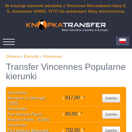
Ile kosztuje zamówić taksówkę z Vincennes Mercedesem klasy E,
S, minivanem VIANO, VITO lub autobusem klasy ekonomicznej.
Wasz kierowca osobisty w Europie
Glowna
›
Kierunki
›
Vincennes
Transfer Vincennes Popularne
kierunki
Vincennes
617,00
Aeroport Le Bourget
z
€
*
Zamów
(LBG)
Vincennes
80,00
Port lotniczy Paryż-
z
€
*
Zamów
Roissy-Charle.. (CDG)
Vincennes
702,00
Port lotniczy Beauvais-
z
€
*
Zamów