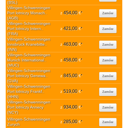
(BSL)
Villingen-Schwenningen
454,00
Port lotniczy Monach..
z
€
*
Zamów
(AGB)
Villingen-Schwenningen
421,00
Port lotniczy Intern..
z
€
*
Zamów
(FRA)
Villingen-Schwenningen
463,00
Innsbruck Kranebitte..
z
€
*
Zamów
(INN)
Villingen-Schwenningen
458,00
Munich International..
z
€
*
Zamów
(MUC)
Villingen-Schwenningen
845,00
Port lotniczy Genewa..
z
€
*
Zamów
(GVA)
Villingen-Schwenningen
519,00
Port lotniczy Frankf..
z
€
*
Zamów
(HHN)
Villingen-Schwenningen
934,00
Port lotniczy Annecy
z
€
*
Zamów
(NCY)
Villingen-Schwenningen
285,00
z
€
*
Zamów
Zurych