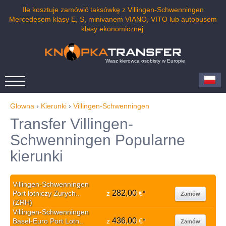
Ile kosztuje zamówić taksówkę z Villingen-Schwenningen
Mercedesem klasy E, S, minivanem VIANO, VITO lub autobusem
klasy ekonomicznej.
Wasz kierowca osobisty w Europie
Glowna
›
Kierunki
›
Villingen-Schwenningen
Transfer Villingen-
Schwenningen Popularne
kierunki
Villingen-Schwenningen
282,00
Port lotniczy Zurych..
z
€
*
Zamów
(ZRH)
Villingen-Schwenningen
436,00
Basel-Euro Port Lotn..
z
€
*
Zamów