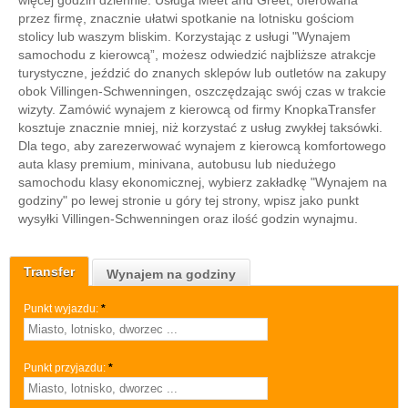
więcej godzin dziennie. Usługa Meet and Greet, oferowana
przez firmę, znacznie ułatwi spotkanie na lotnisku gościom
stolicy lub waszym bliskim. Korzystając z usługi "Wynajem
samochodu z kierowcą”, możesz odwiedzić najbliższe atrakcje
turystyczne, jeździć do znanych sklepów lub outletów na zakupy
obok Villingen-Schwenningen, oszczędzając swój czas w trakcie
wizyty. Zamówić wynajem z kierowcą od firmy KnopkaTransfer
kosztuje znacznie mniej, niż korzystać z usług zwykłej taksówki.
Dla tego, aby zarezerwować wynajem z kierowcą komfortowego
auta klasy premium, minivana, autobusu lub niedużego
samochodu klasy ekonomicznej, wybierz zakładkę "Wynajem na
godziny" po lewej stronie u góry tej strony, wpisz jako punkt
wysyłki Villingen-Schwenningen oraz ilość godzin wynajmu.
Transfer
Wynajem na godziny
Punkt wyjazdu:
*
Punkt przyjazdu:
*