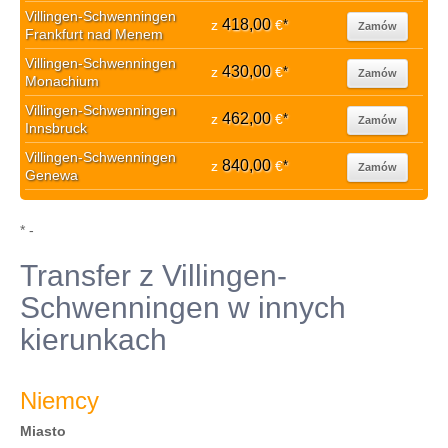
Villingen-Schwenningen
418,00
z
€
*
Zamów
Frankfurt nad Menem
Villingen-Schwenningen
430,00
z
€
*
Zamów
Monachium
Villingen-Schwenningen
462,00
z
€
*
Zamów
Innsbruck
Villingen-Schwenningen
840,00
z
€
*
Zamów
Genewa
* -
Transfer z Villingen-
Schwenningen w innych
kierunkach
Niemcy
Miasto