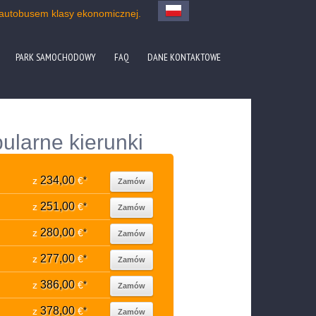
 autobusem klasy ekonomicznej.
PARK SAMOCHODOWY
FAQ
DANE KONTAKTOWE
ularne kierunki
234,00
z
€
*
Zamów
251,00
z
€
*
Zamów
280,00
z
€
*
Zamów
277,00
z
€
*
Zamów
386,00
z
€
*
Zamów
378,00
z
€
*
Zamów