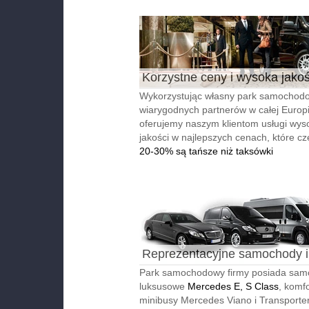
Korzystne ceny i wysoka jako
Wykorzystując własny park samochodo
wiarygodnych partnerów w całej Europi
oferujemy naszym klientom usługi wyso
jakości w najlepszych cenach, które cz
20-30% są tańsze niż taksówki
Reprezentacyjne samochody i
autobusy
Park samochodowy firmy posiada sa
luksusowe
Mercedes E, S Class
, komf
minibusy Mercedes Viano i Transporter