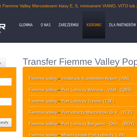
 z Fiemme Valley Mercedesem klasy E, S, minivanem VIANO, VITO lub
GLOWNA
O NAS
ZAREZERWUJ
KIERUNKI
DLA PARTNERÓW
e
Transfer Fiemme Valley Pop
y
Fiemme Valley
↔
Innsbruck Kranebitten Airport (INN)
Fiemme Valley
↔
Port Lotniczy Werona - Villaf.. (QBS)
Fiemme Valley
↔
Port Lotniczy Treviso (TSF)
Fiemme Valley
↔
Port lotniczy Marco Polo Di V.. (VCE)
Fiemme Valley
↔
Port Lotniczy Bergamo - Orio .. (BGY)
Fiemme Valley
↔
Milano Linate Port Lotniczy (LIN)