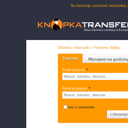
Ile kosztuje zamówić taksówkę
Wasz kierowca osobisty w Europi
Glowna
›
Kierunki
›
Fiemme Valley
Transfer
Wynajem na godzin
Punkt wyjazdu:
*
Punkt przyjazdu:
*
tam i z powrotem