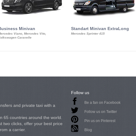
Business Minivan
Standart Minivan ExtraLong
ercedes Viano, Mercedes Vito,
Mercedes Sprinter 415
olkswagen Caravelle
Follow us
Be a fan on Facebook
nsfers and private taxi with a
Follow us on Twitter
in 65 countries around the world.
Pin us on Pinterest
 two clicks, offer your best price
from a carrier.
Blog