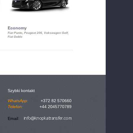
Economy
Luxury Class
Fiat Punto, Peugeot 206, Vokswagen Golf,
Mercedes S-Class, Audi A8, BMW 730
Fiat Doblo
Cadillac STS
Szybki kontakt
WhatsApp:
+372 82 570660
Telefon:
+44 2045770789
Email: