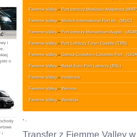
Fiemme Valley
↔
Port lotniczy Mediolan-Malpensa (MXP
Fiemme Valley
↔
Munich International Port lot.. (MUC)
Fiemme Valley
↔
Port lotniczy Monachium Augsb.. (AGB
ść
wy i
Fiemme Valley
↔
Port Lotniczy Turyn Caselle (TRN)
e,
Fiemme Valley
↔
Genoa Cristoforo Colombo Port.. (GOA
kiej
ęsto o
Fiemme Valley
↔
Basel-Euro Port Lotniczy (BSL)
Fiemme Valley
↔
Innsbruck
Fiemme Valley
↔
Werona
Fiemme Valley
↔
Wenecja
* -
mochody
ortowe
Transfer z Fiemme Valley w
 i