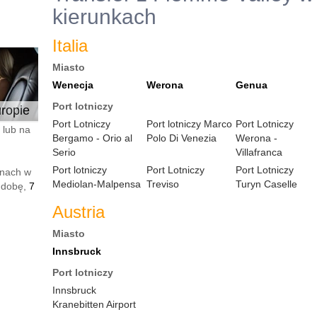
kierunkach
Italia
Miasto
Wenecja
Werona
Genua
Port lotniczy
ropie
Port Lotniczy
Port lotniczy Marco
Port Lotniczy
 lub na
Bergamo - Orio al
Polo Di Venezia
Werona -
Serio
Villafranca
Port lotniczy
Port Lotniczy
Port Lotniczy
enach w
Mediolan-Malpensa
Treviso
Turyn Caselle
 dobę,
7
Austria
Miasto
Innsbruck
Port lotniczy
Innsbruck
Kranebitten Airport