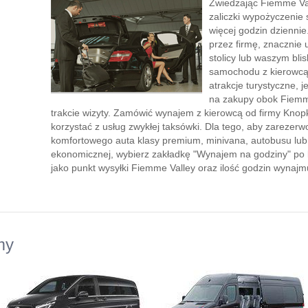
Zwiedzając Fiemme Va
zaliczki wypożyczenie
więcej godzin dzienni
przez firmę, znacznie 
stolicy lub waszym bli
samochodu z kierowcą”
atrakcje turystyczne, 
na zakupy obok Fiemme
trakcie wizyty. Zamówić wynajem z kierowcą od firmy Knopk
korzystać z usług zwykłej taksówki. Dla tego, aby zareze
komfortowego auta klasy premium, minivana, autobusu lu
ekonomicznej, wybierz zakładkę "Wynajem na godziny" po le
jako punkt wysyłki Fiemme Valley oraz ilość godzin wynajm
my