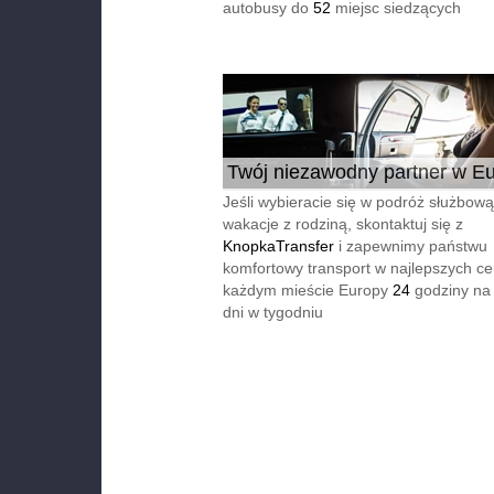
autobusy do
52
miejsc siedzących
Twój niezawodny partner w Eu
24/7
Jeśli wybieracie się w podróż służbową
wakacje z rodziną, skontaktuj się z
KnopkaTransfer
i zapewnimy państwu
komfortowy transport w najlepszych c
każdym mieście Europy
24
godziny na
dni w tygodniu