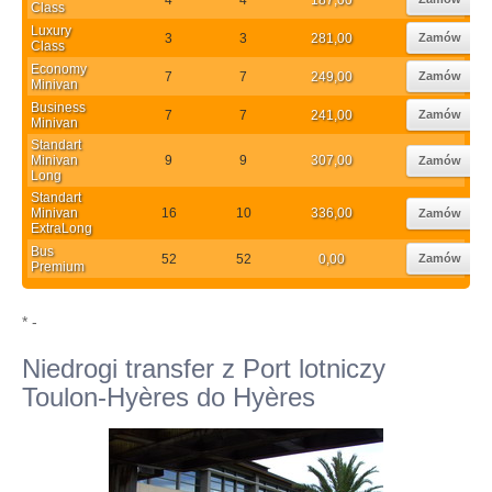
Class
Luxury
3
3
281,00
Zamów
Class
Economy
7
7
249,00
Zamów
Minivan
Business
7
7
241,00
Zamów
Minivan
Standart
Minivan
9
9
307,00
Zamów
Long
Standart
Minivan
16
10
336,00
Zamów
ExtraLong
Bus
52
52
0,00
Zamów
Premium
* -
Niedrogi transfer z Port lotniczy
Toulon-Hyères do Hyères