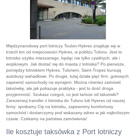
Międzynarodowy port lotniczy Toulon-Hyères znajduje się w
trzech km od miejscowości Hyères, w pobliżu Tulonu. Jest to
lotnisko użytku mieszanego, będąc nie tylko cywilnych, ale i
wojskowym. Jak dostać się do miasta z lotniska? Po pierwsze,
pomiędzy lotniskiem Hyères, Tulonem, Saint-Tropez kursują
autobusy wahadłowe. Po drugie, tutaj działa pięć firm, gotowych
zapewnić samochody na wynajem. Można również zamówić
taksówkę, ale jak pokazuje praktyka - jest to dość droga
przyjemność. Szukasz czegoś, co jest tańsze od taksówki?
Zarezerwuj transfer z lotniska do Tulonu lub Hyeres od naszej
firmy: spotkamy Cię na lotnisku, zapewnimy komfortowy
samochód i dostarczymy pod wskazany adres w jak najkrótszym
czasie. Czekamy na państwa zamówienia!
Ile kosztuje taksówka z Port lotniczy