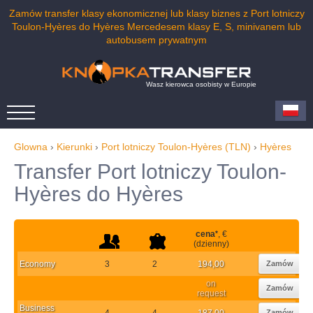
Zamów transfer klasy ekonomicznej lub klasy biznes z Port lotniczy
Toulon-Hyères do Hyères Mercedesem klasy E, S, minivanem lub
autobusem prywatnym
Wasz kierowca osobisty w Europie
Glowna
›
Kierunki
›
Port lotniczy Toulon-Hyères (TLN)
›
Hyères
Transfer Port lotniczy Toulon-
Hyères do Hyères
cena
*
, €
(dzienny)
Economy
3
2
194,00
Zamów
on
Zamów
request
Business
4
4
187,00
Zamów