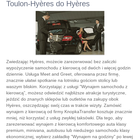
Toulon-Hyères do Hyères
Zwiedzając Hyères, możecie zarezerwować bez zaliczki
wypożyczenie samochodu z kierowcą od dwóch i więcej godzin
dziennie. Usługa Meet and Greet, oferowana przez firmę,
znacznie ułatwi spotkanie na lotnisku gościom stolicy lub
waszym bliskim. Korzystając z usługi "Wynajem samochodu z
kierowcą”, możesz odwiedzić najbliższe atrakcje turystyczne,
jeździć do znanych sklepów lub outletów na zakupy obok
Hyères, oszczędzając swój czas w trakcie wizyty. Zamówić
wynajem z kierowcą od firmy KnopkaTransfer kosztuje znacznie
mniej, niż korzystać z usług zwykłej taksówki. Dla tego, aby
zarezerwować wynajem z kierowcą komfortowego auta klasy
premium, minivana, autobusu lub niedużego samochodu klasy
ekonomicznej, wybierz zakładkę "Wynajem na godziny" po lewej