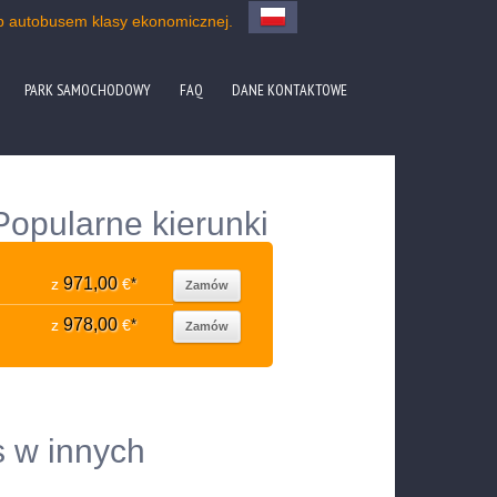
b autobusem klasy ekonomicznej.
PARK SAMOCHODOWY
FAQ
DANE KONTAKTOWE
Popularne kierunki
971,00
z
€
*
Zamów
978,00
z
€
*
Zamów
s w innych