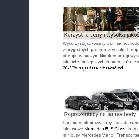
Korzystne ceny i wysoka jako
Wykorzystując własny park samochodo
wiarygodnych partnerów w całej Europi
oferujemy naszym klientom usługi wyso
jakości w najlepszych cenach, które cz
20-30% są tańsze niż taksówki
Reprezentacyjne samochody i
autobusy
Park samochodowy firmy posiada sa
luksusowe
Mercedes E, S Class
, komf
minibusy Mercedes Viano i Transporter