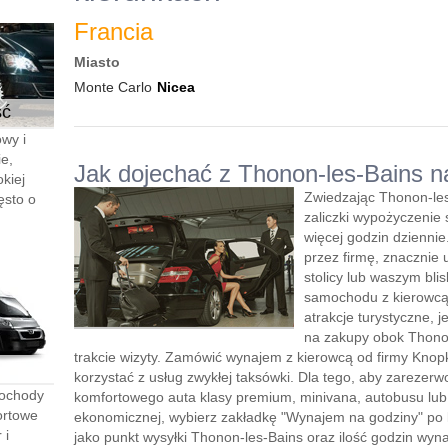
Francia
Miasto
Monte Carlo
Nicea
ść
wy i
e,
Jak dojechać z Thonon-les-Bains na
kiej
Zwiedzając Thonon-le
ęsto o
zaliczki wypożyczenie
więcej godzin dzienni
przez firmę, znacznie 
stolicy lub waszym bli
samochodu z kierowcą”
atrakcje turystyczne, 
na zakupy obok Thonon
trakcie wizyty. Zamówić wynajem z kierowcą od firmy Knopk
korzystać z usług zwykłej taksówki. Dla tego, aby zareze
mochody
komfortowego auta klasy premium, minivana, autobusu lu
ortowe
ekonomicznej, wybierz zakładkę "Wynajem na godziny" po le
 i
jako punkt wysyłki Thonon-les-Bains oraz ilość godzin wyn