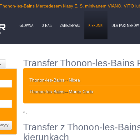
z Thonon-les-Bains Mercedesem klasy E, S, minivanem VIANO, VITO lu
GLOWNA
O NAS
ZAREZERWUJ
KIERUNKI
DLA PARTNERÓW
e
Transfer Thonon-les-Bains 
y
Thonon-les-Bains
↔
Nicea
Thonon-les-Bains
↔
Monte Carlo
* -
Transfer z Thonon-les-Bain
kierunkach