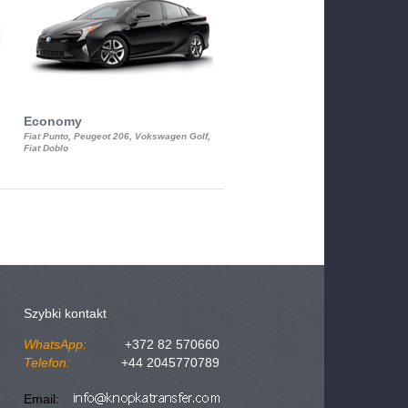
Economy
Luxury Class
Fiat Punto, Peugeot 206, Vokswagen Golf,
Mercedes S-Class, Audi A8, BMW 730
Fiat Doblo
Cadillac STS
Szybki kontakt
WhatsApp:
+372 82 570660
Telefon:
+44 2045770789
Email: