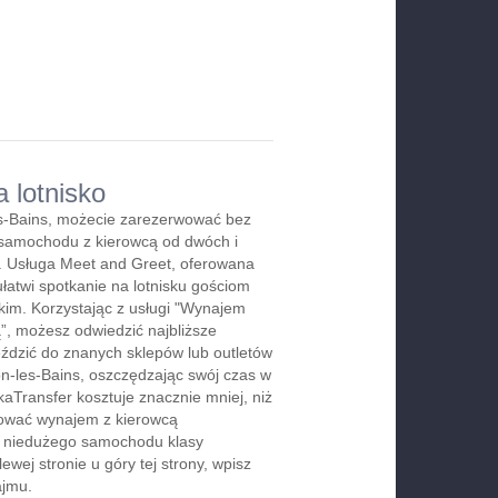
 lotnisko
s-Bains, możecie zarezerwować bez
 samochodu z kierowcą od dwóch i
e. Usługa Meet and Greet, oferowana
ułatwi spotkanie na lotnisku gościom
skim. Korzystając z usługi "Wynajem
, możesz odwiedzić najbliższe
jeździć do znanych sklepów lub outletów
-les-Bains, oszczędzając swój czas w
aTransfer kosztuje znacznie mniej, niż
rwować wynajem z kierowcą
b niedużego samochodu klasy
wej stronie u góry tej strony, wpisz
ajmu.