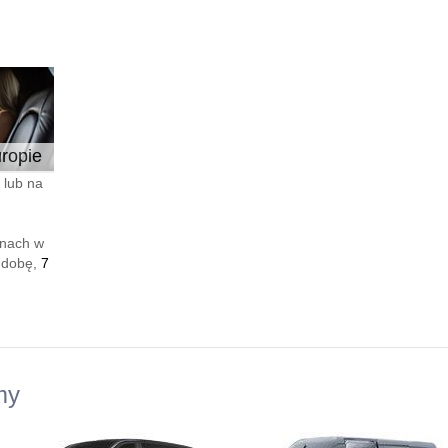
ropie
 lub na
enach w
 dobę,
7
my