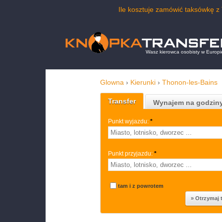
Ile kosztuje zamówić taksówkę 
Wasz kierowca osobisty w Europi
Glowna
›
Kierunki
›
Thonon-les-Bains
Transfer
Wynajem na godzin
Punkt wyjazdu:
*
Punkt przyjazdu:
*
tam i z powrotem