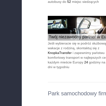
autobusy do
52
miejsc siedzących
Twój niezawodny partner w Eu
24/7
Jeśli wybieracie się w podróż służbową
wakacje z rodziną, skontaktuj się z
KnopkaTransfer
i zapewnimy państwu
komfortowy transport w najlepszych c
każdym mieście Europy
24
godziny na
dni w tygodniu
Park samochodowy fir