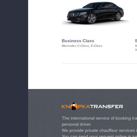
Business Class
Mercedes C-Class, E-Class
M
V
The international service of booking tra
personal driver.
We provide private chauffeur services 
You can send your request online in just