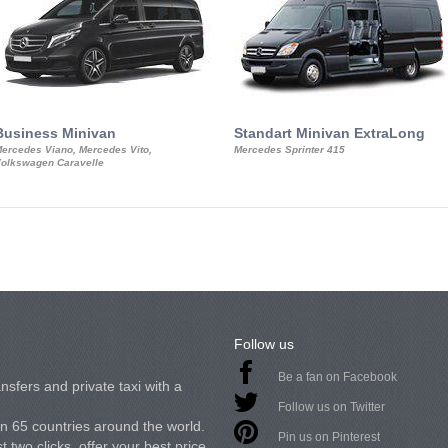
Business Minivan
Standart Minivan ExtraLong
ercedes Viano, Mercedes Vito,
Mercedes Sprinter 415
olkswagen Caravelle
Follow us
Be a fan on Facebook
nsfers and private taxi with a
Follow us on Twitter
in 65 countries around the world.
Pin us on Pinterest
 two clicks, offer your best price