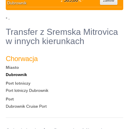
585,00
z
€
*
Zamów
Dubrownik
* -
Transfer z Sremska Mitrovica
w innych kierunkach
Chorwacja
Miasto
Dubrownik
Port lotniczy
Port lotniczy Dubrownik
Port
Dubrownik Cruise Port