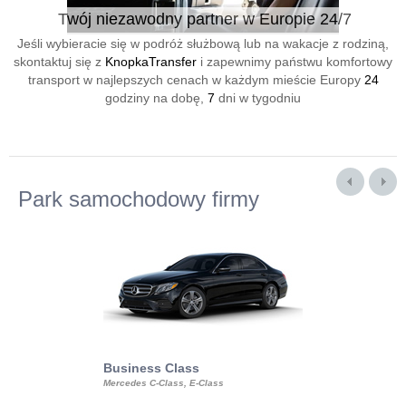
Twój niezawodny partner w Europie 24/7
Jeśli wybieracie się w podróż służbową lub na wakacje z rodziną,
skontaktuj się z
KnopkaTransfer
i zapewnimy państwu komfortowy
transport w najlepszych cenach w każdym mieście Europy
24
godziny na dobę,
7
dni w tygodniu
Park samochodowy firmy
Business Class
Business Min
Mercedes C-Class, E-Class
Mercedes Viano, M
Volkswagen Carave