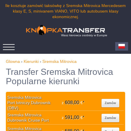
Ile kosztuje zamówić taksówkę z Sremska Mitrovica Mercedesem
klasy E, S, minivanem VIANO, VITO lub autobusem klasy
ekonomicznej.
Wasz kierowca osobisty w Europie
Glowna
›
Kierunki
›
Sremska Mitrovica
Transfer Sremska Mitrovica
Popularne kierunki
Sremska Mitrovica
608,00
Port lotniczy Dubrownik
z
€
*
Zamów
(DBV)
Sremska Mitrovica
591,00
z
€
*
Zamów
Dubrownik Cruise Port
Sremska Mitrovica