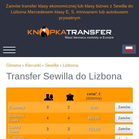
Zamów transfer klasy ekonomicznej lub klasy biznes z Sewilla do
Lizbona Mercedesem klasy E, S, minivanem lub autobusem
prywatnym
Wasz kierowca osobisty w Europie
Glowna
›
Kierunki
›
Sewilla
›
Lizbona
Transfer Sewilla do Lizbona
cena
*
, €
(dzienny)
Economy
3
2
0,00
Zamów
Business
4
4
485,00
Zamów
Class
Luxury
3
3
750,00
Zamów
Class
Economy