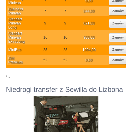
7
7
0,00
Zamów
Minivan
Business
7
7
644,00
Zamów
Minivan
Standart
Minivan
9
9
821,00
Zamów
Long
Standart
Minivan
16
10
900,00
Zamów
ExtraLong
MiniBus
25
25
1094,00
Zamów
Bus
52
52
0,00
Zamów
Premium
* -
Niedrogi transfer z Sewilla do Lizbona