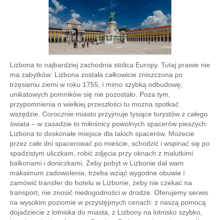
Lizbona to najbardziej zachodnia stolica Europy. Tutaj prawie nie
ma zabytków: Lizbona została całkowicie zniszczona po
trzęsieniu ziemi w roku 1755, i mimo szybką odbudowę,
unikatowych pomników się nie pozostało. Poza tym,
przypomnienia o wielkiej przeszłości tu mozna spotkać
wszędzie. Corocznie miasto przyjmuje tysiące turystów z całego
świata – w zasadzie to miłośnicy powolnych spacerów pieszych:
Lizbona to doskonałe miejsce dla takich spacerów. Możecie
przez całe dni spacerować po mieście, schodzić i wspinać się po
spadzistym uliczkam, robić zdjęcia przy oknach z malutkimi
balkonami i doniczkami. Żeby pobyt w Lizbonie dał wam
maksimum zadowolenia, trzeba wziąć wygodne obuwie i
zamówić transfer do hotelu w Lizbonie, żeby nie czekać na
transport, nie znosić niedogodności w drodze. Oferujemy serwis
na wysokim poziomie w przystępnych cenach: z naszą pomocą
dojadziecie z lotniska do miasta, z Lizbony na lotnisko szybko,