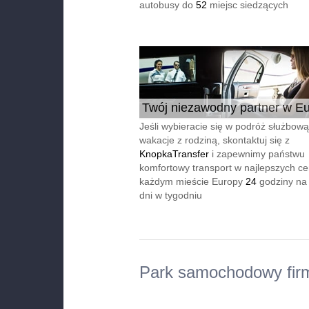
autobusy do
52
miejsc siedzących
Twój niezawodny partner w Eu
24/7
Jeśli wybieracie się w podróż służbową
wakacje z rodziną, skontaktuj się z
KnopkaTransfer
i zapewnimy państwu
komfortowy transport w najlepszych c
każdym mieście Europy
24
godziny na
dni w tygodniu
Park samochodowy fir