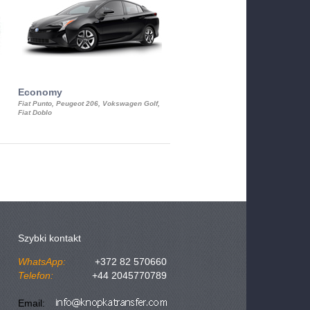
Economy
Luxury Class
Fiat Punto, Peugeot 206, Vokswagen Golf,
Mercedes S-Class, Audi A8, BMW 730
Fiat Doblo
Cadillac STS
Szybki kontakt
WhatsApp:
+372 82 570660
Telefon:
+44 2045770789
Email: