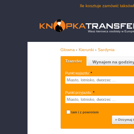
Ile kosztuje zamówić taksó
Wasz kierowca osobisty w Europi
Glowna
›
Kierunki
›
Sardynia
Transfer
Wynajem na godzin
Punkt wyjazdu:
*
Punkt przyjazdu:
*
tam i z powrotem