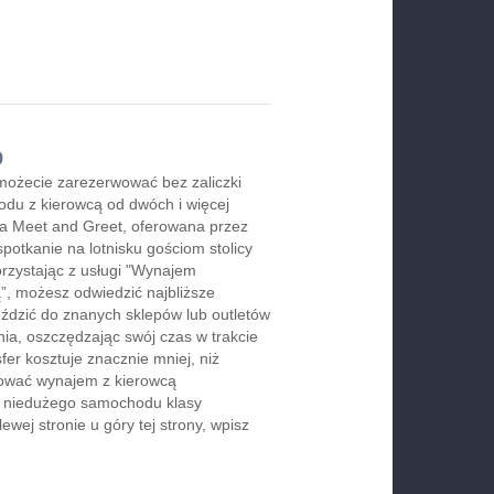
o
możecie zarezerwować bez zaliczki
du z kierowcą od dwóch i więcej
ga Meet and Greet, oferowana przez
spotkanie na lotnisku gościom stolicy
orzystając z usługi "Wynajem
, możesz odwiedzić najbliższe
jeździć do znanych sklepów lub outletów
ia, oszczędzając swój czas w trakcie
er kosztuje znacznie mniej, niż
rwować wynajem z kierowcą
b niedużego samochodu klasy
wej stronie u góry tej strony, wpisz