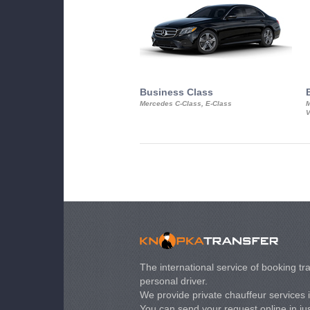
Business Class
Mercedes C-Class, E-Class
M
V
The international service of booking tra
personal driver.
We provide private chauffeur services 
You can send your request online in just