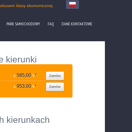
tobusem klasy ekonomicznej.
PARK SAMOCHODOWY
FAQ
DANE KONTAKTOWE
e kierunki
585,00
z
€
*
Zamów
953,00
z
€
*
Zamów
ch kierunkach