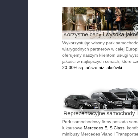
Korzystne ceny i wysoka jako
Wykorzystując własny park samochodo
wiarygodnych partnerów w całej Europi
oferujemy naszym klientom usługi wyso
jakości w najlepszych cenach, które cz
20-30% są tańsze niż taksówki
Reprezentacyjne samochody i
autobusy
Park samochodowy firmy posiada sa
luksusowe
Mercedes E, S Class
, komf
minibusy Mercedes Viano i Transporter