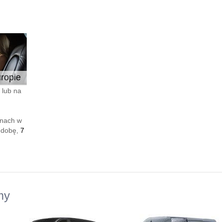
ropie
 lub na
enach w
 dobę,
7
my