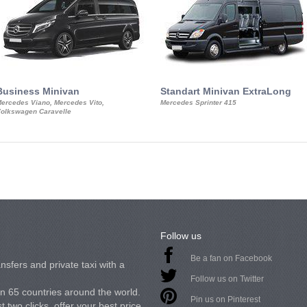
Business Minivan
Standart Minivan ExtraLong
ercedes Viano, Mercedes Vito,
Mercedes Sprinter 415
olkswagen Caravelle
Follow us
Be a fan on Facebook
nsfers and private taxi with a
Follow us on Twitter
in 65 countries around the world.
Pin us on Pinterest
 two clicks, offer your best price