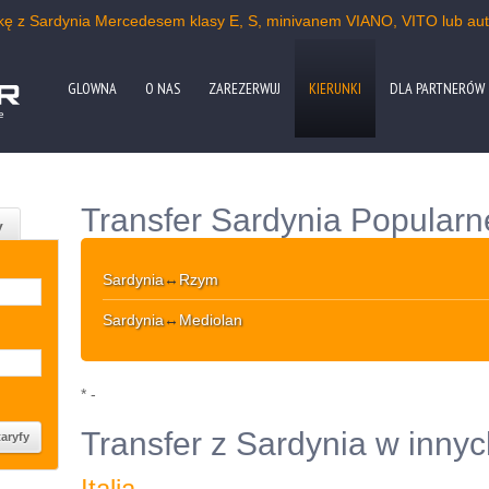
wkę z Sardynia Mercedesem klasy E, S, minivanem VIANO, VITO lub au
GLOWNA
O NAS
ZAREZERWUJ
KIERUNKI
DLA PARTNERÓW
e
Transfer Sardynia Popularn
y
Sardynia
↔
Rzym
Sardynia
↔
Mediolan
* -
Transfer z Sardynia w inny
Italia