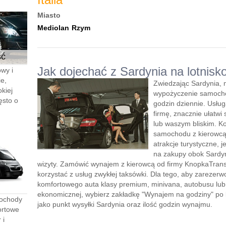
Miasto
Mediolan
Rzym
ść
Jak dojechać z Sardynia na lotnisk
wy i
e,
Zwiedzając Sardynia, 
kiej
wypożyczenie samocho
ęsto o
godzin dziennie. Usłu
firmę, znacznie ułatwi 
lub waszym bliskim. K
samochodu z kierowcą”
atrakcje turystyczne, 
na zakupy obok Sardyn
wizyty. Zamówić wynajem z kierowcą od firmy KnopkaTransf
korzystać z usług zwykłej taksówki. Dla tego, aby zareze
komfortowego auta klasy premium, minivana, autobusu lu
ekonomicznej, wybierz zakładkę "Wynajem na godziny" po le
mochody
jako punkt wysyłki Sardynia oraz ilość godzin wynajmu.
ortowe
 i