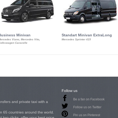
Business Minivan
Standart Minivan ExtraLong
ercedes Viano, Mercedes Vito,
Mercedes Sprinter 415
olkswagen Caravelle
Follow us
Be a fan on Facebook
nsfers and private taxi with a
Follow us on Twitter
in 65 countries around the world.
Pin us on Pinterest
 two clicks, offer your best price