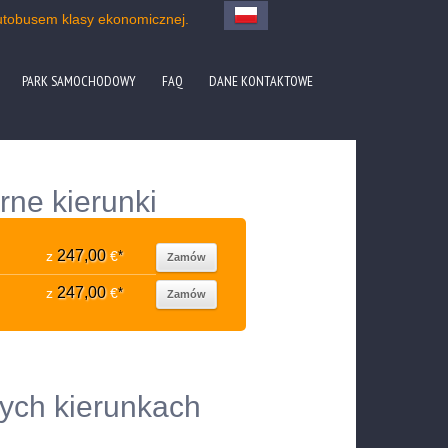
utobusem klasy ekonomicznej.
PARK SAMOCHODOWY
FAQ
DANE KONTAKTOWE
ne kierunki
247,00
z
€
*
Zamów
247,00
z
€
*
Zamów
ych kierunkach