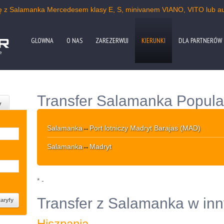
kę z Salamanka Mercedesem klasy E, S, minivanem VIANO, VITO lub a
GLOWNA
O NAS
ZAREZERWUJ
KIERUNKI
DLA PARTNERÓW
e
Transfer Salamanka Popular
y
Salamanka
↔
Port lotniczy Madryt Barajas (MAD)
Salamanka
↔
Madryt
* -
Transfer z Salamanka w inn
Hiszpania