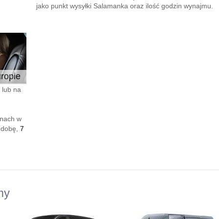
jako punkt wysyłki Salamanka oraz ilość godzin wynajmu.
ropie
 lub na
enach w
 dobę,
7
my