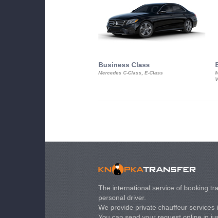
Business Class
Mercedes C-Class, E-Class
M
V
The international service of booking tra
personal driver.
We provide private chauffeur services 
You can send your request online in just