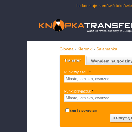
Ile kosztuje zamówić taksów
Wasz kierowca osobisty w Europi
Glowna
›
Kierunki
›
Salamanka
Transfer
Wynajem na godzin
Punkt wyjazdu:
*
Punkt przyjazdu:
*
tam i z powrotem