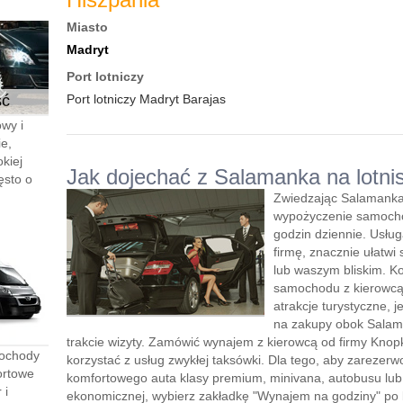
Miasto
Madryt
Port lotniczy
ść
Port lotniczy Madryt Barajas
wy i
e,
kiej
Jak dojechać z Salamanka na lotni
ęsto o
Zwiedzając Salamanka
wypożyczenie samocho
godzin dziennie. Usłu
firmę, znacznie ułatwi 
lub waszym bliskim. K
samochodu z kierowcą”
atrakcje turystyczne, 
na zakupy obok Salam
trakcie wizyty. Zamówić wynajem z kierowcą od firmy Knopk
mochody
korzystać z usług zwykłej taksówki. Dla tego, aby zareze
ortowe
komfortowego auta klasy premium, minivana, autobusu lu
 i
ekonomicznej, wybierz zakładkę "Wynajem na godziny" po le