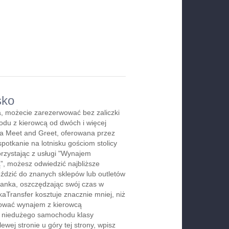
sko
, możecie zarezerwować bez zaliczki
du z kierowcą od dwóch i więcej
ga Meet and Greet, oferowana przez
spotkanie na lotnisku gościom stolicy
orzystając z usługi "Wynajem
, możesz odwiedzić najbliższe
jeździć do znanych sklepów lub outletów
anka, oszczędzając swój czas w
aTransfer kosztuje znacznie mniej, niż
rwować wynajem z kierowcą
b niedużego samochodu klasy
wej stronie u góry tej strony, wpisz