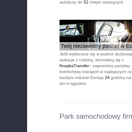
autobusy do
52
miejsc siedzących
Twój niezawodny partner w Eu
24/7
Jeśli wybieracie się w podróż służbową
wakacje z rodziną, skontaktuj się z
KnopkaTransfer
i zapewnimy państwu
komfortowy transport w najlepszych c
każdym mieście Europy
24
godziny na
dni w tygodniu
Park samochodowy fir