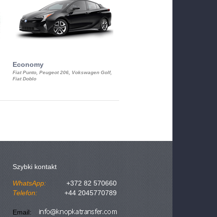
Economy
Luxury Class
Fiat Punto, Peugeot 206, Vokswagen Golf,
Mercedes S-Class, Audi A8, BMW 730
Fiat Doblo
Cadillac STS
Szybki kontakt
WhatsApp:
+372 82 570660
Telefon:
+44 2045770789
Email: