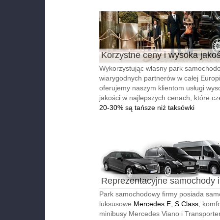
Korzystne ceny i wysoka jako
Wykorzystując własny park samochodo
wiarygodnych partnerów w całej Europi
oferujemy naszym klientom usługi wyso
jakości w najlepszych cenach, które cz
20-30% są tańsze niż taksówki
Reprezentacyjne samochody i
autobusy
Park samochodowy firmy posiada sa
luksusowe
Mercedes E, S Class
, komf
minibusy Mercedes Viano i Transporter