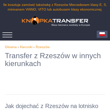
Ile kosztuje zamówić taksówkę z Rzeszów Mercedesem klasy E, S,
minivanem VIANO, VITO lub autobusem klasy ekonomicznej.
Wasz kierowca osobisty w Europie
Glowna
›
Kierunki
›
Rzeszów
Transfer z Rzeszów w innych
kierunkach
Jak dojechać z Rzeszów na lotnisko