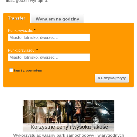
ilość godzin wynajmu.
Transfer
Wynajem na godziny
Punkt wyjazdu:
*
Punkt przyjazdu:
*
tam i z powrotem
Korzystne ceny i wysoka jakość
Wykorzystując własny park samochodowy i wiarygodnych