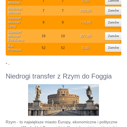
7
7
0,00
Zamów
Minivan
Business
7
7
590,00
Zamów
Minivan
Standart
Minivan
9
9
758,00
Zamów
Long
Standart
Minivan
16
10
827,00
Zamów
ExtraLong
Bus
52
52
0,00
Zamów
Premium
* -
Niedrogi transfer z Rzym do Foggia
Rzym - to największe miasto Europy, ekonomiczne i polityczne