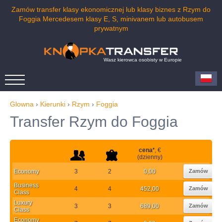
Zamów transfer klasy ekonomicznej lub klasy biznes z Rzym do
Foggia Mercedesem klasy E, S, minivanem lub autobusem
prywatnym
Wasz kierowca osobisty w Europie
Glowna
›
Kierunki
›
Rzym
›
Foggia
Transfer Rzym do Foggia
cena
*
, €
(dzienny)
Economy
3
2
0,00
Zamów
Business
4
4
452,00
Zamów
Class
Luxury
3
3
689,00
Zamów
Class
Economy