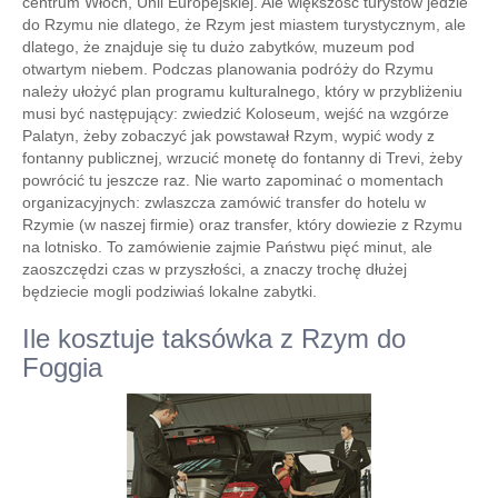
centrum Włoch, Unii Europejskiej. Ale większość turystów jedzie
do Rzymu nie dlatego, że Rzym jest miastem turystycznym, ale
dlatego, że znajduje się tu dużo zabytków, muzeum pod
otwartym niebem. Podczas planowania podróży do Rzymu
należy ułożyć plan programu kulturalnego, który w przybliżeniu
musi być następujący: zwiedzić Koloseum, wejść na wzgórze
Palatyn, żeby zobaczyć jak powstawał Rzym, wypić wody z
fontanny publicznej, wrzucić monetę do fontanny di Trevi, żeby
powrócić tu jeszcze raz. Nie warto zapominać o momentach
organizacyjnych: zwlaszcza zamówić transfer do hotelu w
Rzymie (w naszej firmie) oraz transfer, który dowiezie z Rzymu
na lotnisko. To zamówienie zajmie Państwu pięć minut, ale
zaoszczędzi czas w przyszłości, a znaczy trochę dłużej
będziecie mogli podziwiaś lokalne zabytki.
Ile kosztuje taksówka z Rzym do
Foggia