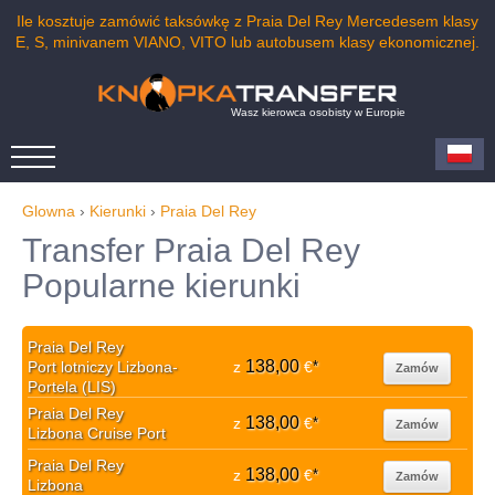
Ile kosztuje zamówić taksówkę z Praia Del Rey Mercedesem klasy
E, S, minivanem VIANO, VITO lub autobusem klasy ekonomicznej.
Wasz kierowca osobisty w Europie
Glowna
›
Kierunki
›
Praia Del Rey
Transfer Praia Del Rey
Popularne kierunki
Praia Del Rey
138,00
Port lotniczy Lizbona-
z
€
*
Zamów
Portela (LIS)
Praia Del Rey
138,00
z
€
*
Zamów
Lizbona Cruise Port
Praia Del Rey
138,00
z
€
*
Zamów
Lizbona