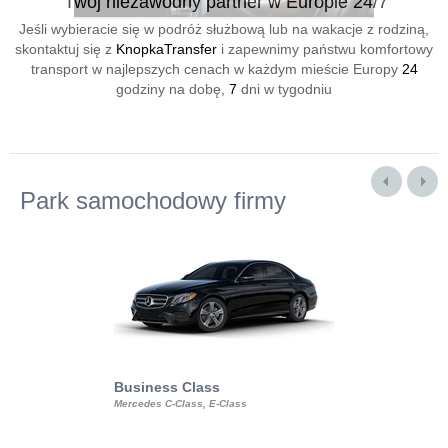
Twój niezawodny partner w Europie 24/7
Jeśli wybieracie się w podróż służbową lub na wakacje z rodziną,
skontaktuj się z
KnopkaTransfer
i zapewnimy państwu komfortowy
transport w najlepszych cenach w każdym mieście Europy
24
godziny na dobę,
7
dni w tygodniu
Park samochodowy firmy
Business Class
Business Min
Mercedes C-Class, E-Class
Mercedes Viano, M
Volkswagen Carave