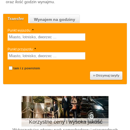
oraz ilość godzin wynajmu.
Transfer
Wynajem na godziny
Punkt wyjazdu:
*
Punkt przyjazdu:
*
tam i z powrotem
Korzystne ceny i wysoka jakość
Wykorzystując własny park samochodowy i wiarygodnych