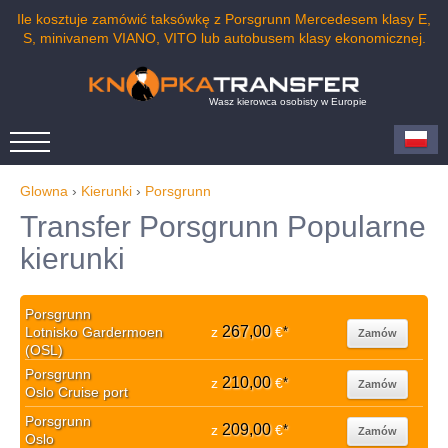
Ile kosztuje zamówić taksówkę z Porsgrunn Mercedesem klasy E,
S, minivanem VIANO, VITO lub autobusem klasy ekonomicznej.
Wasz kierowca osobisty w Europie
Glowna
›
Kierunki
›
Porsgrunn
Transfer Porsgrunn Popularne
kierunki
Porsgrunn
267,00
Lotnisko Gardermoen
z
€
*
Zamów
(OSL)
Porsgrunn
210,00
z
€
*
Zamów
Oslo Cruise port
Porsgrunn
209,00
z
€
*
Zamów
Oslo