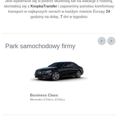
Jeśli wybieracie się w podróż służbową lub na wakacje z rodziną,
skontaktuj się z
KnopkaTransfer
i zapewnimy państwu komfortowy
transport w najlepszych cenach w każdym mieście Europy
24
godziny na dobę,
7
dni w tygodniu
Park samochodowy firmy
Business Class
Business Min
Mercedes C-Class, E-Class
Mercedes Viano, M
Volkswagen Carave