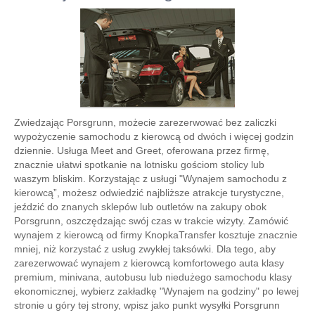
Zwiedzając Porsgrunn, możecie zarezerwować bez zaliczki
wypożyczenie samochodu z kierowcą od dwóch i więcej godzin
dziennie. Usługa Meet and Greet, oferowana przez firmę,
znacznie ułatwi spotkanie na lotnisku gościom stolicy lub
waszym bliskim. Korzystając z usługi "Wynajem samochodu z
kierowcą”, możesz odwiedzić najbliższe atrakcje turystyczne,
jeździć do znanych sklepów lub outletów na zakupy obok
Porsgrunn, oszczędzając swój czas w trakcie wizyty. Zamówić
wynajem z kierowcą od firmy KnopkaTransfer kosztuje znacznie
mniej, niż korzystać z usług zwykłej taksówki. Dla tego, aby
zarezerwować wynajem z kierowcą komfortowego auta klasy
premium, minivana, autobusu lub niedużego samochodu klasy
ekonomicznej, wybierz zakładkę "Wynajem na godziny" po lewej
stronie u góry tej strony, wpisz jako punkt wysyłki Porsgrunn