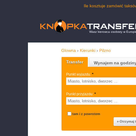
Ile kosztuje zamówić taks
Wasz kierowca osobisty w Europi
Glowna
›
Kierunki
›
Pilzno
Transfer
Wynajem na godzin
Punkt wyjazdu:
*
Punkt przyjazdu:
*
tam i z powrotem