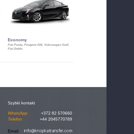
Economy
Luxury Class
Fiat Punto, Peugeot 206, Vokswagen Golf,
Mercedes S-Class, Audi A8, BMW 730
Fiat Doblo
Cadillac STS
Szybki kontakt
WhatsApp:
+372 82 570660
Telefon:
+44 2045770789
Email: