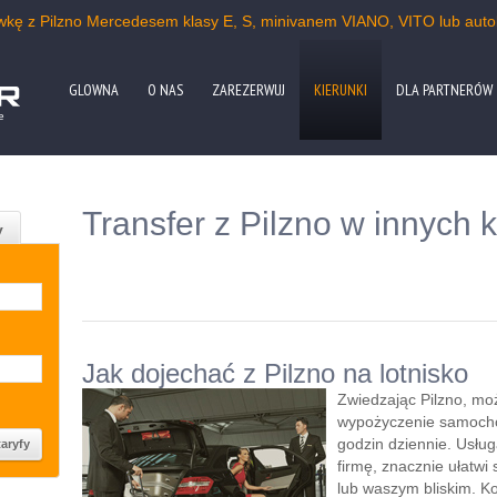
ówkę z Pilzno Mercedesem klasy E, S, minivanem VIANO, VITO lub aut
GLOWNA
O NAS
ZAREZERWUJ
KIERUNKI
DLA PARTNERÓW
e
Transfer z Pilzno w innych 
y
Jak dojechać z Pilzno na lotnisko
Zwiedzając Pilzno, mo
wypożyczenie samocho
godzin dziennie. Usłu
firmę, znacznie ułatwi 
lub waszym bliskim. K