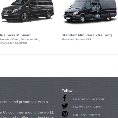
Business Minivan
Standart Minivan ExtraLong
ercedes Viano, Mercedes Vito,
Mercedes Sprinter 415
olkswagen Caravelle
Follow us
Be a fan on Facebook
nsfers and private taxi with a
Follow us on Twitter
in 65 countries around the world.
Pin us on Pinterest
 two clicks, offer your best price