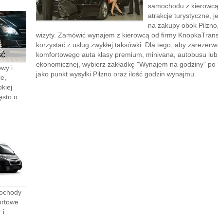
samochodu z kierowcą”
atrakcje turystyczne, 
na zakupy obok Pilzno,
wizyty. Zamówić wynajem z kierowcą od firmy KnopkaTransf
korzystać z usług zwykłej taksówki. Dla tego, aby zareze
ść
komfortowego auta klasy premium, minivana, autobusu lu
ekonomicznej, wybierz zakładkę "Wynajem na godziny" po le
wy i
jako punkt wysyłki Pilzno oraz ilość godzin wynajmu.
e,
kiej
ęsto o
mochody
ortowe
 i