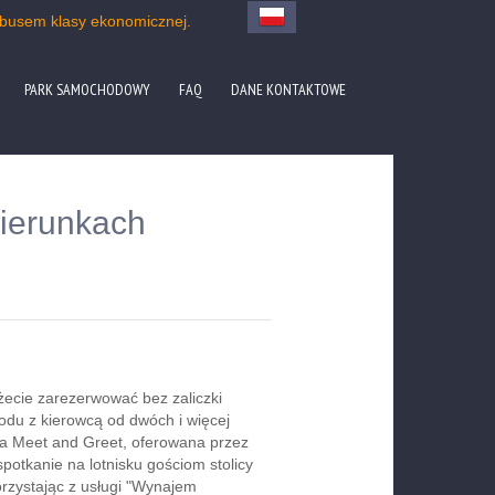
obusem klasy ekonomicznej.
PARK SAMOCHODOWY
FAQ
DANE KONTAKTOWE
kierunkach
żecie zarezerwować bez zaliczki
du z kierowcą od dwóch i więcej
ga Meet and Greet, oferowana przez
spotkanie na lotnisku gościom stolicy
orzystając z usługi "Wynajem