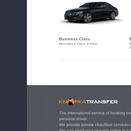
Business Class
Mercedes C-Class, E-Class
M
V
The international service of booking tra
personal driver.
We provide private chauffeur services 
You can send your request online in just