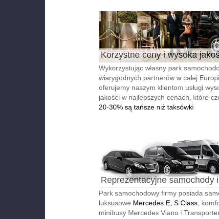
Korzystne ceny i wysoka jako
Wykorzystując własny park samochodo
wiarygodnych partnerów w całej Europi
oferujemy naszym klientom usługi wyso
jakości w najlepszych cenach, które cz
20-30% są tańsze niż taksówki
Reprezentacyjne samochody i
autobusy
Park samochodowy firmy posiada sa
luksusowe
Mercedes E, S Class
, komf
minibusy Mercedes Viano i Transporter