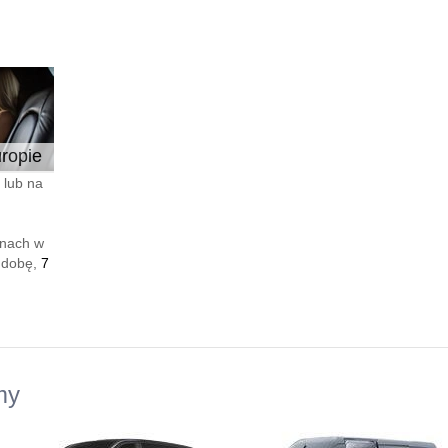
ropie
 lub na
enach w
 dobę,
7
my