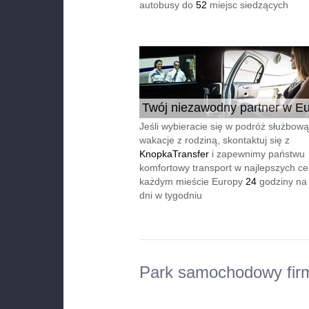
autobusy do
52
miejsc siedzących
Twój niezawodny partner w Eu
24/7
Jeśli wybieracie się w podróż służbową
wakacje z rodziną, skontaktuj się z
KnopkaTransfer
i zapewnimy państwu
komfortowy transport w najlepszych c
każdym mieście Europy
24
godziny na
dni w tygodniu
Park samochodowy fir