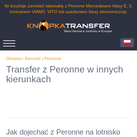
Ile kosztuje zamówić taksówkę z Peronne Mercedesem klasy E, S,
minivanem VIANO, VITO lub autobusem klasy ekonomicznej.
Wasz kierowca osobisty w Europie
Glowna
›
Kierunki
›
Peronne
Transfer z Peronne w innych
kierunkach
Jak dojechać z Peronne na lotnisko