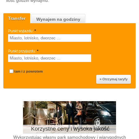
ilość godzin wynajmu.
Transfer
Wynajem na godziny
Punkt wyjazdu:
*
Punkt przyjazdu:
*
tam i z powrotem
Korzystne ceny i wysoka jakość
Wykorzystując własny park samochodowy i wiarygodnych