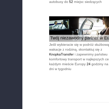
autobusy do
52
miejsc siedzących
Twój niezawodny partner w Eu
24/7
Jeśli wybieracie się w podróż służbową
wakacje z rodziną, skontaktuj się z
KnopkaTransfer
i zapewnimy państwu
komfortowy transport w najlepszych c
każdym mieście Europy
24
godziny na
dni w tygodniu