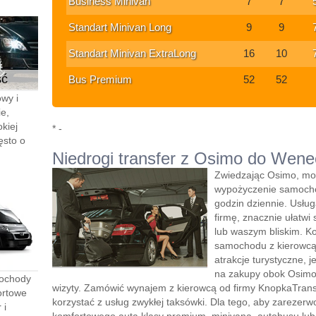
Business Minivan
7
7
Standart Minivan Long
9
9
Standart Minivan ExtraLong
16
10
ść
Bus Premium
52
52
wy i
e,
kiej
* -
ęsto o
Niedrogi transfer z Osimo do Wenec
Zwiedzając Osimo, moż
wypożyczenie samocho
godzin dziennie. Usłu
firmę, znacznie ułatwi 
lub waszym bliskim. K
samochodu z kierowcą”
atrakcje turystyczne, 
na zakupy obok Osimo,
mochody
wizyty. Zamówić wynajem z kierowcą od firmy KnopkaTransf
ortowe
korzystać z usług zwykłej taksówki. Dla tego, aby zareze
 i