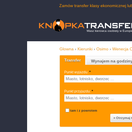
Zamów transfer klasy ekonomicznej lu
Wasz kierowca osobisty w Europi
Glowna
›
Kierunki
›
Osimo
›
Wenecja C
Transfer
Wynajem na godzin
Punkt wyjazdu:
*
Punkt przyjazdu:
*
tam i z powrotem