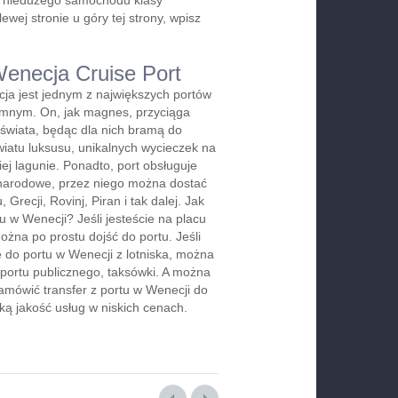
b niedużego samochodu klasy
wej stronie u góry tej strony, wpisz
Wenecja Cruise Port
ja jest jednym z największych portów
mnym. On, jak magnes, przyciąga
 świata, będąc dla nich bramą do
iatu luksusu, unikalnych wycieczek na
j lagunie. Ponadto, port obsługuje
arodowe, przez niego można dostać
u, Grecji, Rovinj, Piran i tak dalej. Jak
u w Wenecji? Jeśli jesteście na placu
żna po prostu dojść do portu. Jeśli
ę do portu w Wenecji z lotniska, można
sportu publicznego, taksówki. A można
amówić transfer z portu w Wenecji do
ką jakość usług w niskich cenach.