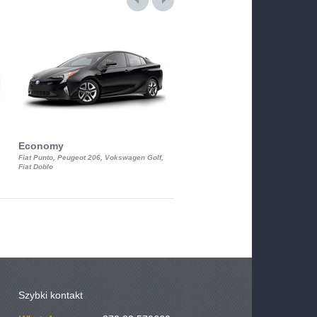
Economy
Luxury Class
Fiat Punto, Peugeot 206, Vokswagen Golf,
Mercedes S-Class, Audi A8, BMW 730
Fiat Doblo
Cadillac STS
Szybki kontakt