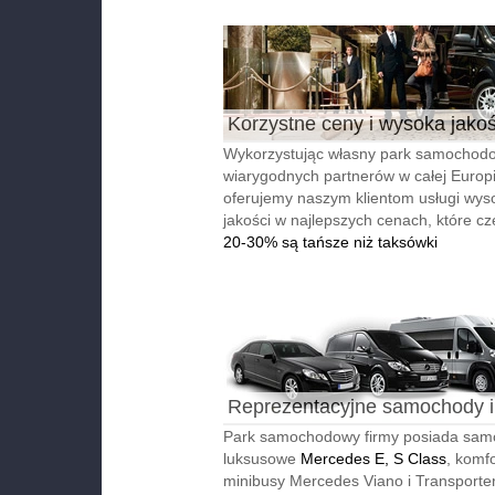
Korzystne ceny i wysoka jako
Wykorzystując własny park samochodo
wiarygodnych partnerów w całej Europi
oferujemy naszym klientom usługi wyso
jakości w najlepszych cenach, które cz
20-30% są tańsze niż taksówki
Reprezentacyjne samochody i
autobusy
Park samochodowy firmy posiada sa
luksusowe
Mercedes E, S Class
, komf
minibusy Mercedes Viano i Transporter