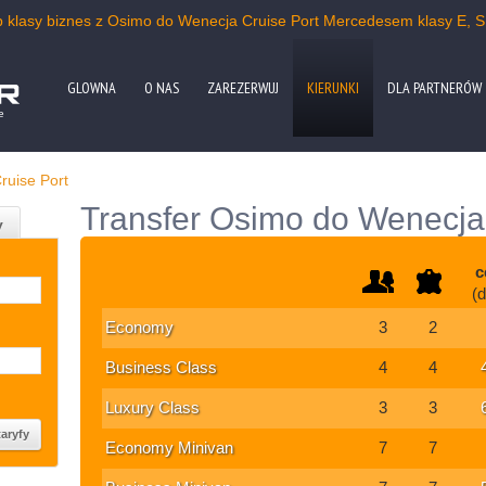
b klasy biznes z Osimo do Wenecja Cruise Port Mercedesem klasy E,
GLOWNA
O NAS
ZAREZERWUJ
KIERUNKI
DLA PARTNERÓW
e
ruise Port
Transfer Osimo do Wenecja 
y
c
(
Economy
3
2
Business Class
4
4
Luxury Class
3
3
Economy Minivan
7
7