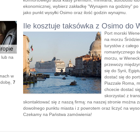
komfortowego auta klasy premium, minivana, autobusu lu
ekonomicznej, wybierz zakładkę "Wynajem na godziny" po le
jako punkt wysyłki Osimo oraz ilość godzin wynajmu.
Ile kosztuje taksówka z Osimo do 
Port morski Wenec
na morzu Śródzie
turystów z całego
ropie
romantycznego św
 lub na
morzu, w Weneckie
przewozy międzyn
się do Syrii, Egipt
enach w
dostać się do port
 dobę,
7
Piazzale Roma, mo
chcecie dostać si
skorzystać z tran
skontaktować się z naszą firmą: na naszej stronie można z
dowolnego punktu miasta i z powrotem oraz liczyć na wyso
Czekamy na Państwa zamówienia!