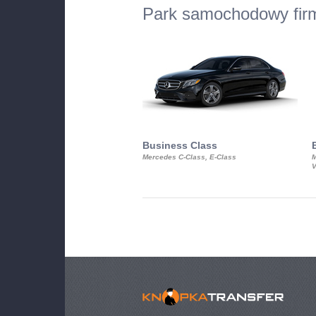
Park samochodowy fir
Business Class
Mercedes C-Class, E-Class
M
V