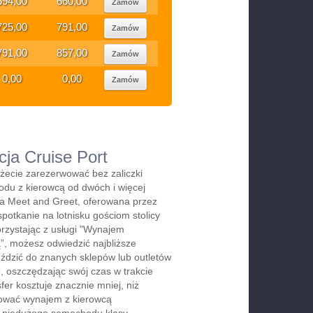
594,00
660,00
Zamów
725,00
791,00
Zamów
791,00
857,00
Zamów
0,00
0,00
Zamów
ja Cruise Port
ecie zarezerwować bez zaliczki
du z kierowcą od dwóch i więcej
ga Meet and Greet, oferowana przez
spotkanie na lotnisku gościom stolicy
orzystając z usługi "Wynajem
, możesz odwiedzić najbliższe
jeździć do znanych sklepów lub outletów
 oszczędzając swój czas w trakcie
er kosztuje znacznie mniej, niż
rwować wynajem z kierowcą