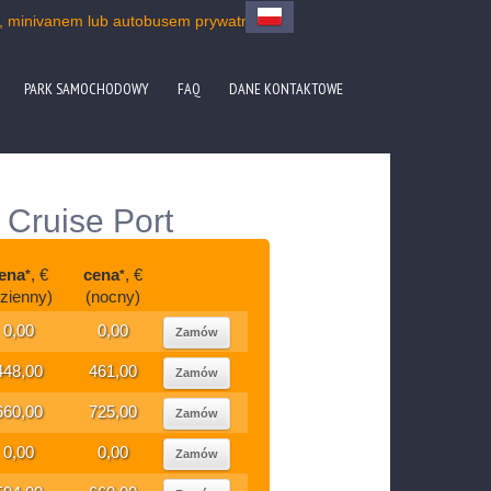
 S, minivanem lub autobusem prywatnym
PARK SAMOCHODOWY
FAQ
DANE KONTAKTOWE
Cruise Port
ena
, €
cena
, €
*
*
dzienny)
(nocny)
0,00
0,00
Zamów
448,00
461,00
Zamów
660,00
725,00
Zamów
0,00
0,00
Zamów