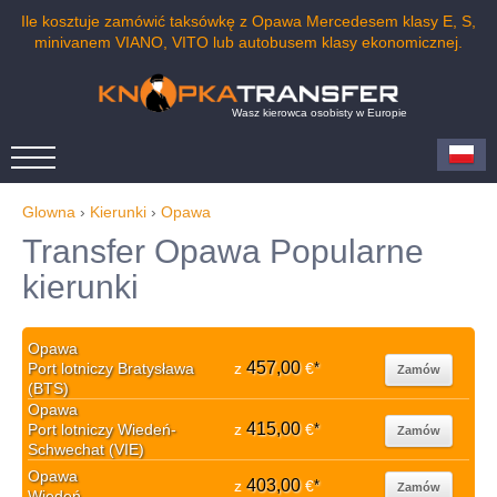
Ile kosztuje zamówić taksówkę z Opawa Mercedesem klasy E, S,
minivanem VIANO, VITO lub autobusem klasy ekonomicznej.
Wasz kierowca osobisty w Europie
Glowna
›
Kierunki
›
Opawa
Transfer Opawa Popularne
kierunki
Opawa
457,00
Port lotniczy Bratysława
z
€
*
Zamów
(BTS)
Opawa
415,00
Port lotniczy Wiedeń-
z
€
*
Zamów
Schwechat (VIE)
Opawa
403,00
z
€
*
Zamów
Wiedeń