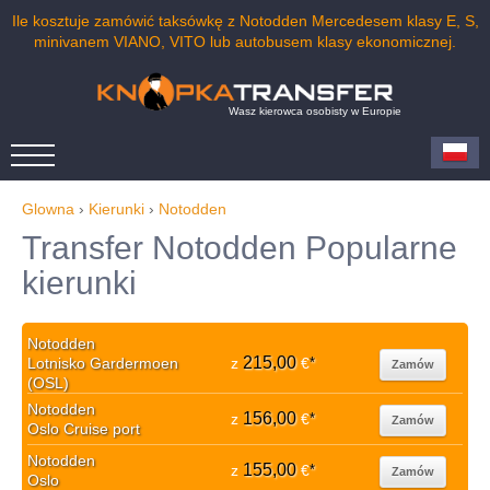
Ile kosztuje zamówić taksówkę z Notodden Mercedesem klasy E, S,
minivanem VIANO, VITO lub autobusem klasy ekonomicznej.
Wasz kierowca osobisty w Europie
Glowna
›
Kierunki
›
Notodden
Transfer Notodden Popularne
kierunki
Notodden
215,00
Lotnisko Gardermoen
z
€
*
Zamów
(OSL)
Notodden
156,00
z
€
*
Zamów
Oslo Cruise port
Notodden
155,00
z
€
*
Zamów
Oslo