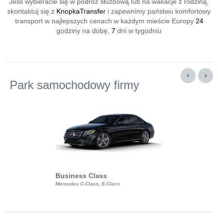
Jeśli wybieracie się w podróż służbową lub na wakacje z rodziną,
skontaktuj się z
KnopkaTransfer
i zapewnimy państwu komfortowy
transport w najlepszych cenach w każdym mieście Europy
24
godziny na dobę,
7
dni w tygodniu
Park samochodowy firmy
Business Class
Business Min
Mercedes C-Class, E-Class
Mercedes Viano, M
Volkswagen Carave