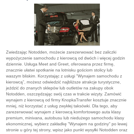
Zwiedzając Notodden, możecie zarezerwować bez zaliczki
wypożyczenie samochodu z kierowcą od dwóch i więcej godzin
dziennie. Usługa Meet and Greet, oferowana przez firmę,
znacznie ułatwi spotkanie na lotnisku gościom stolicy lub
waszym bliskim. Korzystając z usługi "Wynajem samochodu z
kierowcą”, możesz odwiedzić najbliższe atrakcje turystyczne,
jeździć do znanych sklepów lub outletów na zakupy obok
Notodden, oszczędzając swój czas w trakcie wizyty. Zamówić
wynajem z kierowcą od firmy KnopkaTransfer kosztuje znacznie
mniej, niż korzystać z usług zwykłej taksówki. Dla tego, aby
zarezerwować wynajem z kierowcą komfortowego auta klasy
premium, minivana, autobusu lub niedużego samochodu klasy
ekonomicznej, wybierz zakładkę "Wynajem na godziny" po lewej
stronie u góry tej strony, wpisz jako punkt wysyłki Notodden oraz