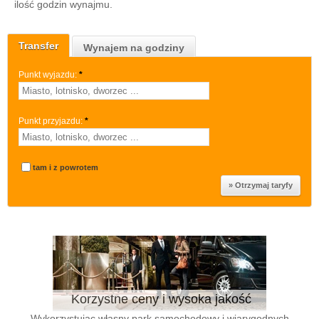
ilość godzin wynajmu.
Transfer
Wynajem na godziny
Punkt wyjazdu:
*
Punkt przyjazdu:
*
tam i z powrotem
Korzystne ceny i wysoka jakość
Wykorzystując własny park samochodowy i wiarygodnych