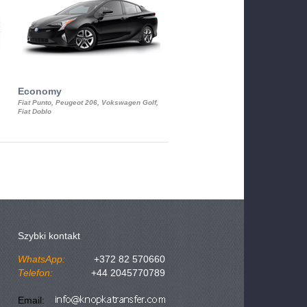
Economy
Luxury Class
Fiat Punto, Peugeot 206, Vokswagen Golf,
Mercedes S-Class, Audi A8, BMW 730
Fiat Doblo
Cadillac STS
Szybki kontakt
WhatsApp:
+372 82 570660
Telefon:
+44 2045770789
Email: