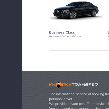
Business Class
Mercedes C-Class, E-Class
M
V
The international service of booking tra
personal driver.
We provide private chauffeur services 
You can send your request online in just