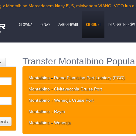
kę z Montalbino Mercedesem klasy E, S, minivanem VIANO, VITO lub a
GLOWNA
O NAS
ZAREZERWUJ
KIERUNKI
DLA PARTNERÓW
e
Transfer Montalbino Popula
y
Montalbino
↔
Rome Fiumicino Port Lotniczy (FCO)
Montalbino
↔
Civitavecchia Cruise Port
Montalbino
↔
Wenecja Cruise Port
Montalbino
↔
Rzym
Montalbino
↔
Wenecja