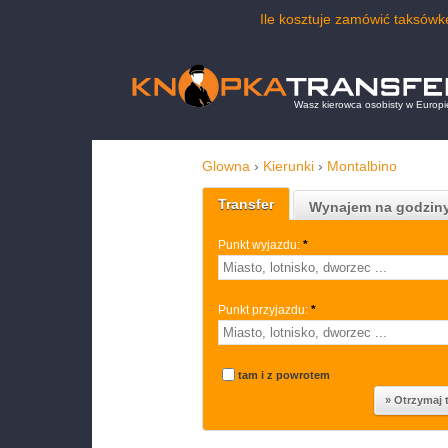
Ile kosztuje zamówić taksów
Wasz kierowca osobisty w Europi
Glowna
›
Kierunki
›
Montalbino
Transfer
Wynajem na godzin
Punkt wyjazdu:
*
Punkt przyjazdu:
*
tam i z powrotem