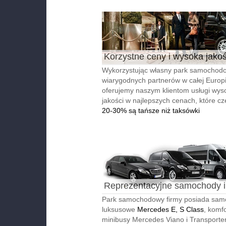
Korzystne ceny i wysoka jako
Wykorzystując własny park samochodo
wiarygodnych partnerów w całej Europi
oferujemy naszym klientom usługi wyso
jakości w najlepszych cenach, które cz
20-30% są tańsze niż taksówki
Reprezentacyjne samochody i
autobusy
Park samochodowy firmy posiada sa
luksusowe
Mercedes E, S Class
, komf
minibusy Mercedes Viano i Transporter