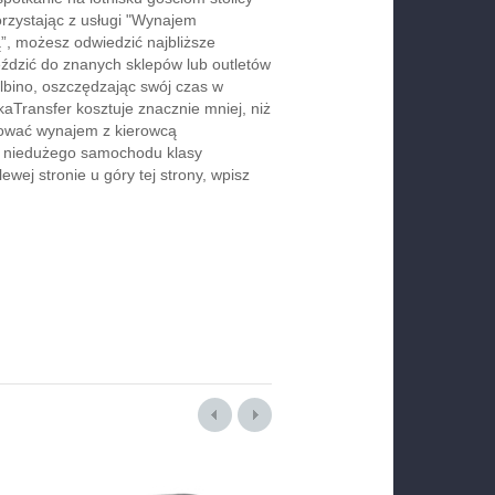
orzystając z usługi "Wynajem
, możesz odwiedzić najbliższe
jeździć do znanych sklepów lub outletów
bino, oszczędzając swój czas w
aTransfer kosztuje znacznie mniej, niż
rwować wynajem z kierowcą
b niedużego samochodu klasy
wej stronie u góry tej strony, wpisz