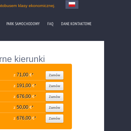
utobusem klasy ekonomicznej.
PARK SAMOCHODOWY
FAQ
DANE KONTAKTOWE
rne kierunki
71,00
z
€
*
Zamów
191,00
z
€
*
Zamów
676,00
z
€
*
Zamów
50,00
z
€
*
Zamów
676,00
z
€
*
Zamów