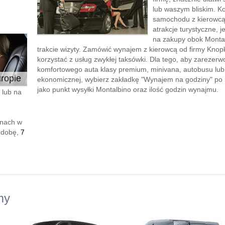
lub waszym bliskim. K
samochodu z kierowcą”
atrakcje turystyczne, 
na zakupy obok Montal
trakcie wizyty. Zamówić wynajem z kierowcą od firmy Knopk
korzystać z usług zwykłej taksówki. Dla tego, aby zareze
komfortowego auta klasy premium, minivana, autobusu lu
ropie
ekonomicznej, wybierz zakładkę "Wynajem na godziny" po le
jako punkt wysyłki Montalbino oraz ilość godzin wynajmu.
 lub na
enach w
 dobę,
7
my