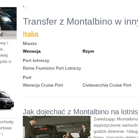
* -
Transfer z Montalbino w in
Italia
ść
wy i
Miasto
e,
Wenecja
Rzym
kiej
Port lotniczy
ęsto o
Rome Fiumicino Port Lotniczy
Port
Wenecja Cruise Port
Civitavecchia Cruise Port
Jak dojechać z Montalbino na lotni
Zwiedzając Montalbino
mochody
wypożyczenie samocho
ortowe
godzin dziennie. Usłu
 i
firmę, znacznie ułatwi 