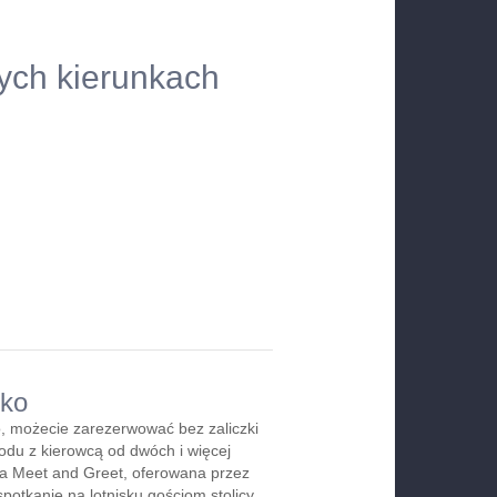
nych kierunkach
sko
, możecie zarezerwować bez zaliczki
du z kierowcą od dwóch i więcej
ga Meet and Greet, oferowana przez
spotkanie na lotnisku gościom stolicy