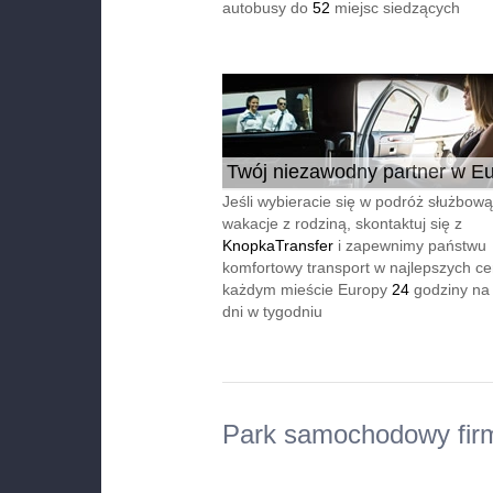
autobusy do
52
miejsc siedzących
Twój niezawodny partner w Eu
24/7
Jeśli wybieracie się w podróż służbową
wakacje z rodziną, skontaktuj się z
KnopkaTransfer
i zapewnimy państwu
komfortowy transport w najlepszych c
każdym mieście Europy
24
godziny na
dni w tygodniu
Park samochodowy fir