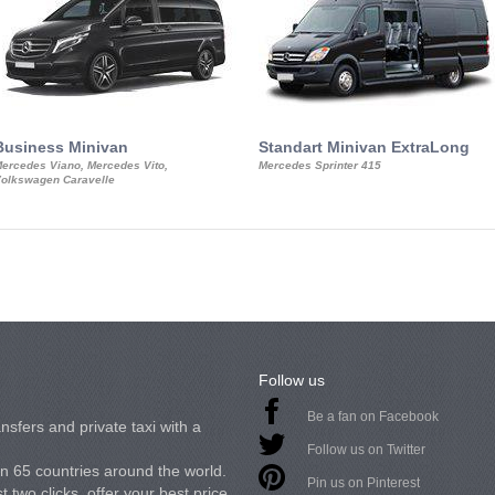
Business Minivan
Standart Minivan ExtraLong
ercedes Viano, Mercedes Vito,
Mercedes Sprinter 415
olkswagen Caravelle
Follow us
Be a fan on Facebook
nsfers and private taxi with a
Follow us on Twitter
in 65 countries around the world.
Pin us on Pinterest
 two clicks, offer your best price