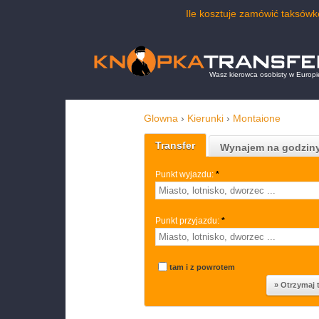
Ile kosztuje zamówić taksów
Wasz kierowca osobisty w Europi
Glowna
›
Kierunki
›
Montaione
Transfer
Wynajem na godzin
Punkt wyjazdu:
*
Punkt przyjazdu:
*
tam i z powrotem