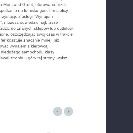
ga Meet and Greet, oferowana przez
spotkanie na lotnisku gościom stolicy
orzystając z usługi "Wynajem
, możesz odwiedzić najbliższe
jeździć do znanych sklepów lub outletów
one, oszczędzając swój czas w trakcie
er kosztuje znacznie mniej, niż
rwować wynajem z kierowcą
b niedużego samochodu klasy
wej stronie u góry tej strony, wpisz