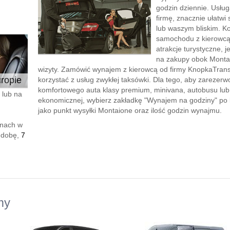
godzin dziennie. Usłu
firmę, znacznie ułatwi 
lub waszym bliskim. K
samochodu z kierowcą”
atrakcje turystyczne, 
na zakupy obok Montai
wizyty. Zamówić wynajem z kierowcą od firmy KnopkaTransf
ropie
korzystać z usług zwykłej taksówki. Dla tego, aby zareze
komfortowego auta klasy premium, minivana, autobusu lu
 lub na
ekonomicznej, wybierz zakładkę "Wynajem na godziny" po le
jako punkt wysyłki Montaione oraz ilość godzin wynajmu.
enach w
 dobę,
7
my