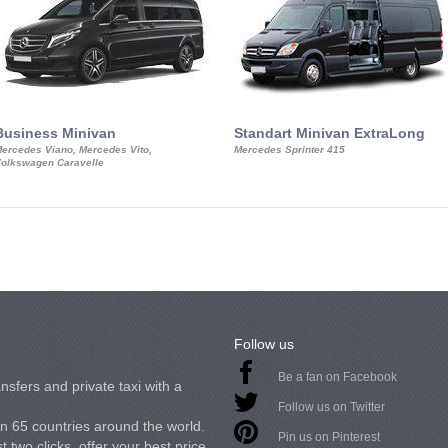
Business Minivan
Standart Minivan ExtraLong
ercedes Viano, Mercedes Vito,
Mercedes Sprinter 415
olkswagen Caravelle
Follow us
Be a fan on Facebook
nsfers and private taxi with a
Follow us on Twitter
in 65 countries around the world.
Pin us on Pinterest
 two clicks, offer your best price