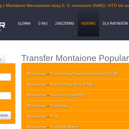
kę z Montaione Mercedesem klasy E, S, minivanem VIANO, VITO lub a
GLOWNA
O NAS
ZAREZERWUJ
KIERUNKI
DLA PARTNERÓW
e
Transfer Montaione Popular
y
Montaione
↔
Port lotniczy Florence Peretola (FLR)
Montaione
↔
Port lotniczy Piza (PSA)
Montaione
↔
Livorno Cruise Port
Montaione
↔
Florencja
Montaione
↔
Piza
Montaione
↔
Forte dei Marmi