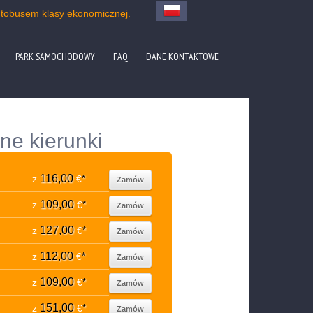
utobusem klasy ekonomicznej.
PARK SAMOCHODOWY
FAQ
DANE KONTAKTOWE
ne kierunki
116,00
z
€
*
Zamów
109,00
z
€
*
Zamów
127,00
z
€
*
Zamów
112,00
z
€
*
Zamów
109,00
z
€
*
Zamów
151,00
z
€
*
Zamów