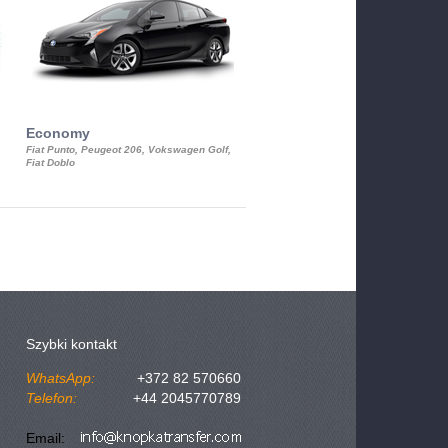
Economy
Luxury Class
Fiat Punto, Peugeot 206, Vokswagen Golf,
Mercedes S-Class, Audi A8, BMW 730
Fiat Doblo
Cadillac STS
Szybki kontakt
WhatsApp:
+372 82 570660
Telefon:
+44 2045770789
Email: