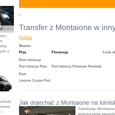
* -
Transfer z Montaione w inn
ść
wy i
Italia
e,
Miasto
kiej
ęsto o
Piza
Florencja
Forte d
Port lotniczy
Port lotniczy Piza
Port lotniczy Florence Peretola
Port
Livorno Cruise Port
Jak dojechać z Montaione na lotnis
mochody
ortowe
Zwiedzając Montaione,
 i
wypożyczenie samocho