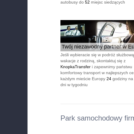
autobusy do
52
miejsc siedzących
Twój niezawodny partner w Eu
24/7
Jeśli wybieracie się w podróż służbową
wakacje z rodziną, skontaktuj się z
KnopkaTransfer
i zapewnimy państwu
komfortowy transport w najlepszych c
każdym mieście Europy
24
godziny na
dni w tygodniu
Park samochodowy fir