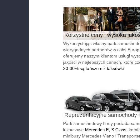
Korzystne ceny i wysoka jako
Wykorzystując własny park samochodo
wiarygodnych partnerów w całej Europi
oferujemy naszym klientom usługi wyso
jakości w najlepszych cenach, które cz
20-30% są tańsze niż taksówki
Reprezentacyjne samochody i
autobusy
Park samochodowy firmy posiada sa
luksusowe
Mercedes E, S Class
, komf
minibusy Mercedes Viano i Transporter