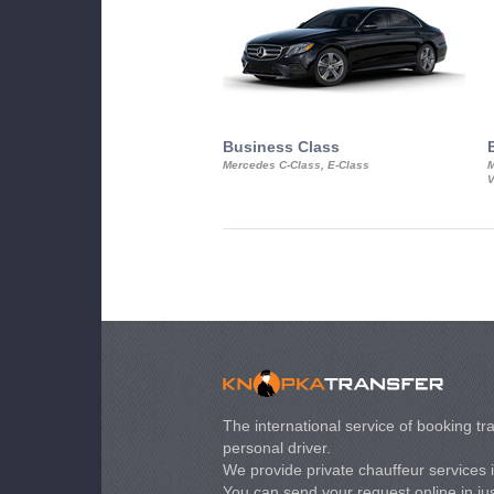
Business Class
Mercedes C-Class, E-Class
M
V
The international service of booking tra
personal driver.
We provide private chauffeur services 
You can send your request online in just