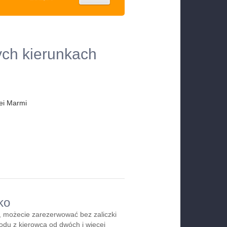
ych kierunkach
ei Marmi
ko
 możecie zarezerwować bez zaliczki
du z kierowcą od dwóch i więcej