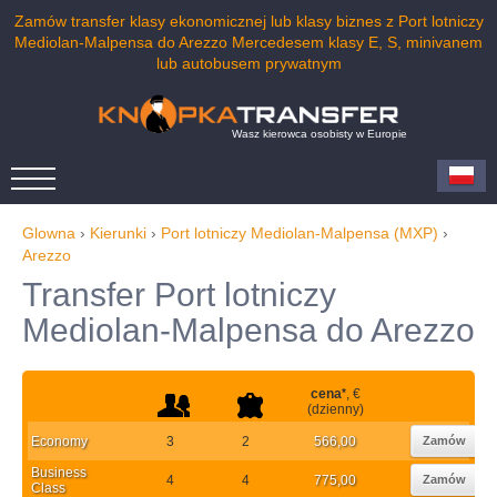
Zamów transfer klasy ekonomicznej lub klasy biznes z Port lotniczy
Mediolan-Malpensa do Arezzo Mercedesem klasy E, S, minivanem
lub autobusem prywatnym
Wasz kierowca osobisty w Europie
Glowna
›
Kierunki
›
Port lotniczy Mediolan-Malpensa (MXP)
›
Arezzo
Transfer Port lotniczy
Mediolan-Malpensa do Arezzo
cena
*
, €
(dzienny)
Economy
3
2
566,00
Zamów
Business
4
4
775,00
Zamów
Class