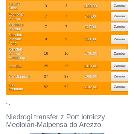
Luxury
3
3
1189,00
Zamów
Class
Economy
7
7
744,00
Zamów
Minivan
Business
7
7
827,00
Zamów
Minivan
Standart
Minivan
9
9
930,00
Zamów
Long
Standart
Minivan
16
10
1706,00
Zamów
ExtraLong
MiniBus
25
25
1913,00
Zamów
Bus Standart
37
37
2068,00
Zamów
Bus
52
52
3102,00
Zamów
Premium
* -
Niedrogi transfer z Port lotniczy
Mediolan-Malpensa do Arezzo