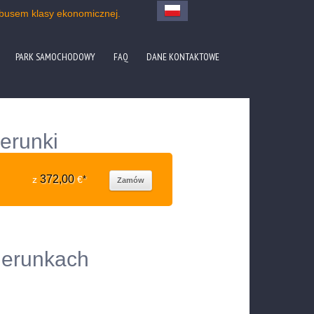
obusem klasy ekonomicznej.
PARK SAMOCHODOWY
FAQ
DANE KONTAKTOWE
erunki
372,00
z
€
*
Zamów
kierunkach