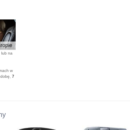
ropie
 lub na
enach w
 dobę,
7
my