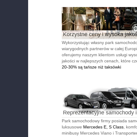
Korzystne ceny i wysoka jako
Wykorzystując własny park samochodo
wiarygodnych partnerów w całej Europi
oferujemy naszym klientom usługi wyso
jakości w najlepszych cenach, które cz
20-30% są tańsze niż taksówki
Reprezentacyjne samochody i
autobusy
Park samochodowy firmy posiada sa
luksusowe
Mercedes E, S Class
, komf
minibusy Mercedes Viano i Transporter