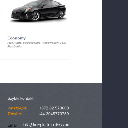
Economy
Luxury Class
Fiat Punto, Peugeot 206, Vokswagen Golf,
Mercedes S-Class, Audi A8, BMW 730
Fiat Doblo
Cadillac STS
Szybki kontakt
WhatsApp:
+372 82 570660
Telefon:
+44 2045770789
Email: