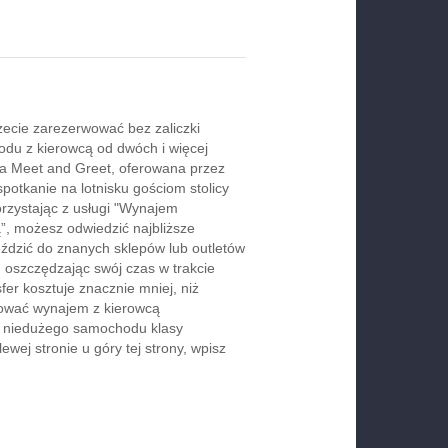
ecie zarezerwować bez zaliczki
du z kierowcą od dwóch i więcej
ga Meet and Greet, oferowana przez
spotkanie na lotnisku gościom stolicy
orzystając z usługi "Wynajem
, możesz odwiedzić najbliższe
jeździć do znanych sklepów lub outletów
 oszczędzając swój czas w trakcie
er kosztuje znacznie mniej, niż
rwować wynajem z kierowcą
b niedużego samochodu klasy
wej stronie u góry tej strony, wpisz