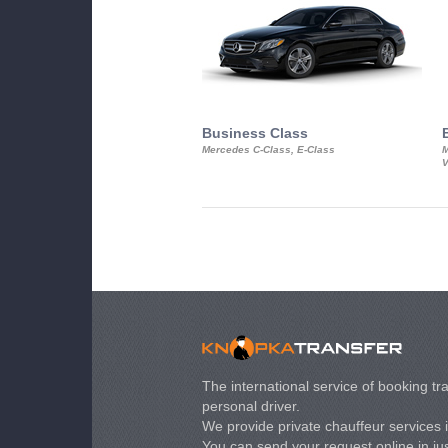
Business Class
Mercedes C-Class, E-Class
M
V
The international service of booking tra
personal driver.
We provide private chauffeur services 
You can send your request online in just