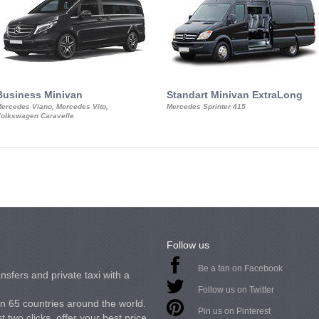
Business Minivan
Standart Minivan ExtraLong
ercedes Viano, Mercedes Vito,
Mercedes Sprinter 415
olkswagen Caravelle
Follow us
Be a fan on Facebook
nsfers and private taxi with a
Follow us on Twitter
in 65 countries around the world.
Pin us on Pinterest
 two clicks, offer your best price