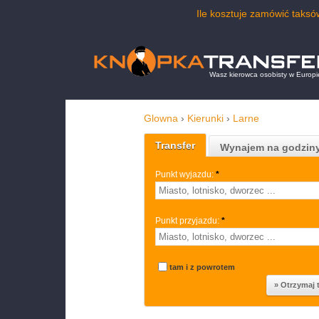
Ile kosztuje zamówić taks
Wasz kierowca osobisty w Europi
Glowna
›
Kierunki
›
Larne
Transfer
Wynajem na godzin
Punkt wyjazdu:
*
Punkt przyjazdu:
*
tam i z powrotem