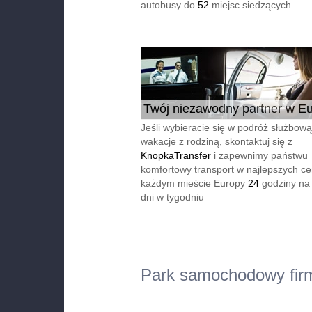
autobusy do
52
miejsc siedzących
Twój niezawodny partner w Eu
24/7
Jeśli wybieracie się w podróż służbową
wakacje z rodziną, skontaktuj się z
KnopkaTransfer
i zapewnimy państwu
komfortowy transport w najlepszych c
każdym mieście Europy
24
godziny na
dni w tygodniu
Park samochodowy fir