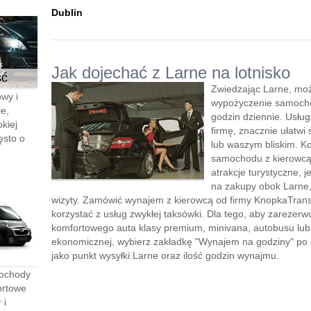
Dublin
Jak dojechać z Larne na lotnisko
ść
Zwiedzając Larne, moż
wy i
wypożyczenie samocho
e,
godzin dziennie. Usłu
kiej
firmę, znacznie ułatwi 
ęsto o
lub waszym bliskim. K
samochodu z kierowcą”
atrakcje turystyczne, 
na zakupy obok Larne,
wizyty. Zamówić wynajem z kierowcą od firmy KnopkaTransf
korzystać z usług zwykłej taksówki. Dla tego, aby zareze
komfortowego auta klasy premium, minivana, autobusu lu
ekonomicznej, wybierz zakładkę "Wynajem na godziny" po le
jako punkt wysyłki Larne oraz ilość godzin wynajmu.
mochody
ortowe
 i