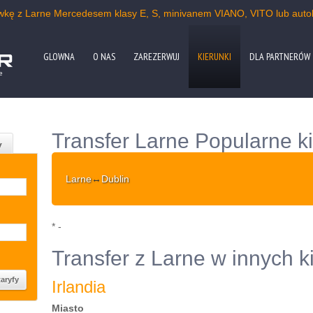
ówkę z Larne Mercedesem klasy E, S, minivanem VIANO, VITO lub aut
GLOWNA
O NAS
ZAREZERWUJ
KIERUNKI
DLA PARTNERÓW
e
Transfer Larne Popularne ki
y
Larne
↔
Dublin
* -
Transfer z Larne w innych 
Irlandia
Miasto