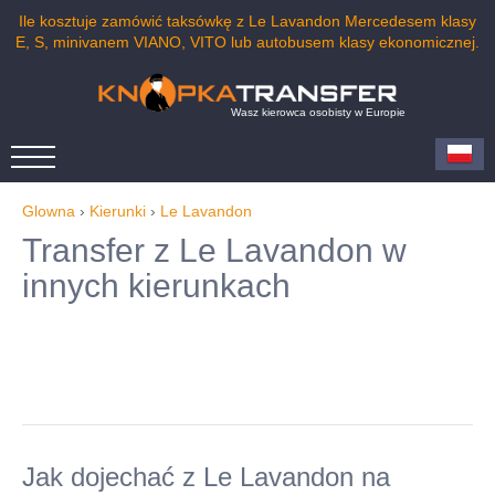
Ile kosztuje zamówić taksówkę z Le Lavandon Mercedesem klasy
E, S, minivanem VIANO, VITO lub autobusem klasy ekonomicznej.
Wasz kierowca osobisty w Europie
Glowna
›
Kierunki
›
Le Lavandon
Transfer z Le Lavandon w
innych kierunkach
Jak dojechać z Le Lavandon na