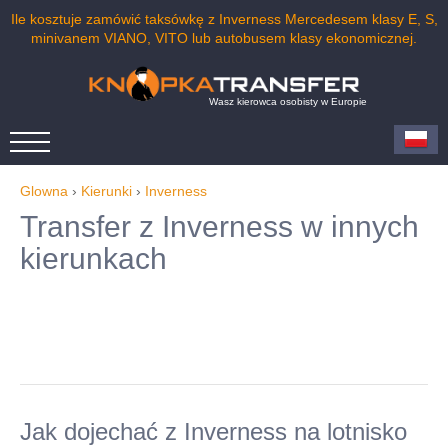
Ile kosztuje zamówić taksówkę z Inverness Mercedesem klasy E, S,
minivanem VIANO, VITO lub autobusem klasy ekonomicznej.
Wasz kierowca osobisty w Europie
Glowna
›
Kierunki
›
Inverness
Transfer z Inverness w innych
kierunkach
Jak dojechać z Inverness na lotnisko