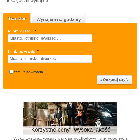
ilość godzin wynajmu.
Transfer
Wynajem na godziny
Punkt wyjazdu:
*
Punkt przyjazdu:
*
tam i z powrotem
Korzystne ceny i wysoka jakość
Wykorzystując własny park samochodowy i wiarygodnych