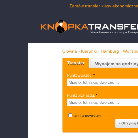
Zamów transfer klasy ekonomiczne
Wasz kierowca osobisty w Europi
Glowna
›
Kierunki
›
Hamburg
›
Wolfsb
Transfer
Wynajem na godzin
Punkt wyjazdu:
*
Punkt przyjazdu:
*
tam i z powrotem