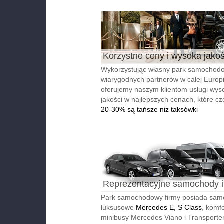
Korzystne ceny i wysoka jako
Wykorzystując własny park samochodo
wiarygodnych partnerów w całej Europi
oferujemy naszym klientom usługi wyso
jakości w najlepszych cenach, które cz
20-30% są tańsze niż taksówki
Reprezentacyjne samochody i
autobusy
Park samochodowy firmy posiada sa
luksusowe
Mercedes E, S Class
, komf
minibusy Mercedes Viano i Transporter