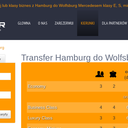
j lub klasy biznes z Hamburg do Wolfsburg Mercedesem klasy E, S, 
GLOWNA
O NAS
ZAREZERWUJ
KIERUNKI
DLA PARTNERÓW
e
urg
Transfer Hamburg do Wolfs
y
c
(
Economy
3
2
on
Business Class
4
4
Luxury Class
3
3