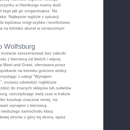
oczynku w Hamburgu mamy dość
d tego jak go zorganizujesz. Na
ka. Najlepsze wyjście z sytuacji:
ób będziesz mógł szybko i komfortowo
a na lotnisko akurat w oznaczonym
o Wolfsburg
 możecie zarezerwować bez zaliczki
du z kierowcą od dwóch i więcej
ga Meet and Greet, oferowana przez
spotkanie na lotnisku gościom stolicy
orzystając z usługi "Wynajem
, możesz odwiedzić najbliższe
jeździć do znanych sklepów lub outletów
urg, oszczędzając swój czas w trakcie
er kosztuje znacznie mniej, niż
rwować wynajem z kierowcą
b niedużego samochodu klasy
wej stronie u góry tej strony, wpisz