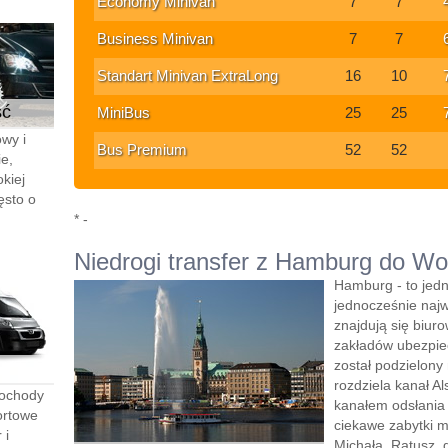
Economy Minivan
7
7
Business Minivan
7
7
Standart Minivan ExtraLong
16
10
ść
MiniBus
25
25
wy i
Bus Premium
52
52
e,
kiej
ęsto o
* -
Niedrogi transfer z Hamburg do Wo
Hamburg - to jedn
jednocześnie najw
znajdują się biur
zakładów ubezpie
został podzielony
rozdziela kanał A
mochody
kanałem odsłania 
ortowe
ciekawe zabytki m
 i
Michała, Ratusz, 