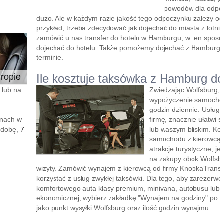
powodów dla odp
dużo. Ale w każdym razie jakość tego odpoczynku zależy o
przykład, trzeba zdecydować jak dojechać do miasta z lotnis
zamówić u nas transfer do hotelu w Hamburgu, w ten spos
dojechać do hotelu. Także pomożemy dojechać z Hamburg
terminie.
ropie
Ile kosztuje taksówka z Hamburg d
 lub na
Zwiedzając Wolfsburg,
wypożyczenie samocho
godzin dziennie. Usłu
enach w
firmę, znacznie ułatwi 
 dobę,
7
lub waszym bliskim. K
samochodu z kierowcą”
atrakcje turystyczne, 
na zakupy obok Wolfsb
wizyty. Zamówić wynajem z kierowcą od firmy KnopkaTransf
korzystać z usług zwykłej taksówki. Dla tego, aby zareze
komfortowego auta klasy premium, minivana, autobusu lu
ekonomicznej, wybierz zakładkę "Wynajem na godziny" po le
jako punkt wysyłki Wolfsburg oraz ilość godzin wynajmu.