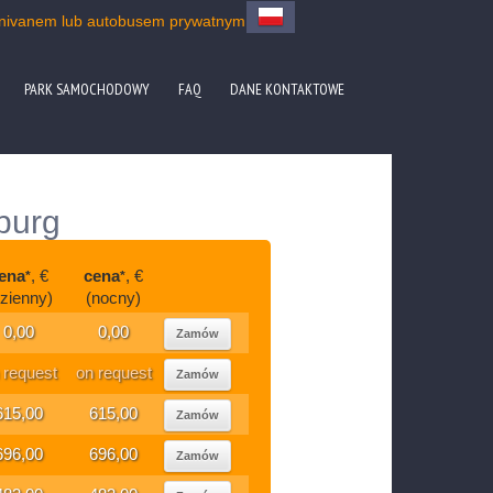
minivanem lub autobusem prywatnym
PARK SAMOCHODOWY
FAQ
DANE KONTAKTOWE
burg
ena
, €
cena
, €
*
*
dzienny)
(nocny)
0,00
0,00
Zamów
 request
on request
Zamów
615,00
615,00
Zamów
696,00
696,00
Zamów