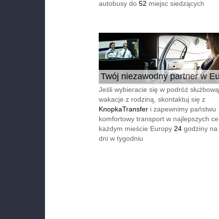
autobusy do
52
miejsc siedzących
Twój niezawodny partner w Eu
24/7
Jeśli wybieracie się w podróż służbową
wakacje z rodziną, skontaktuj się z
KnopkaTransfer
i zapewnimy państwu
komfortowy transport w najlepszych c
każdym mieście Europy
24
godziny na
dni w tygodniu