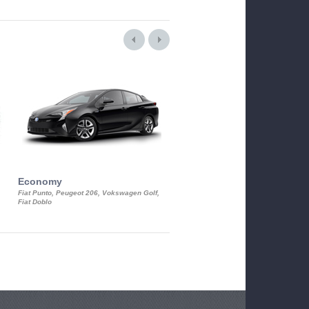
Economy
Luxury Class
Fiat Punto, Peugeot 206, Vokswagen Golf,
Mercedes S-Class, Audi A8, BMW 730
Fiat Doblo
Cadillac STS