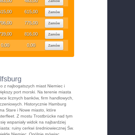
483,00
483,00
Zamów
615,00
615,00
Zamów
706,00
775,00
Zamów
739,00
816,00
Zamów
0,00
0,00
Zamów
lfsburg
o z najbogatszych miast Niemiec i
iększy port morski. Na terenie miasta
owce licznych banków, firm handlowych,
czeniowych. Historycznie Hamburg
 na Stare i Nowe miasto, które
lsterfleet. Z mostu Trostbrücke nad tym
się wspaniały widok na najbardziej
iasta: ruiny cerkwi średniowiecznej Św.
giełdę Niemiec. Ogólnie mówiąc,