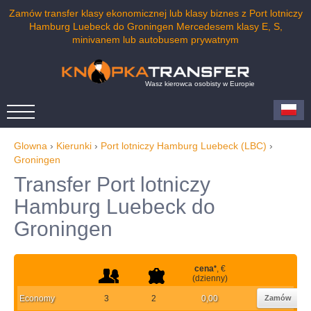
Zamów transfer klasy ekonomicznej lub klasy biznes z Port lotniczy
Hamburg Luebeck do Groningen Mercedesem klasy E, S,
minivanem lub autobusem prywatnym
Wasz kierowca osobisty w Europie
Glowna
›
Kierunki
›
Port lotniczy Hamburg Luebeck (LBC)
›
Groningen
Transfer Port lotniczy
Hamburg Luebeck do
Groningen
cena
*
, €
(dzienny)
Economy
3
2
0,00
Zamów