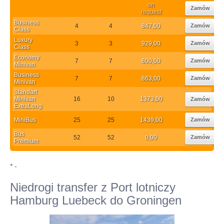
on
Zamów
request
Business
4
4
847,00
Zamów
Class
Luxury
3
3
929,00
Zamów
Class
Economy
7
7
600,00
Zamów
Minivan
Business
7
7
863,00
Zamów
Minivan
Standart
Minivan
16
10
1373,00
Zamów
ExtraLong
MiniBus
25
25
1439,00
Zamów
Bus
52
52
0,00
Zamów
Premium
* -
Niedrogi transfer z Port lotniczy
Hamburg Luebeck do Groningen