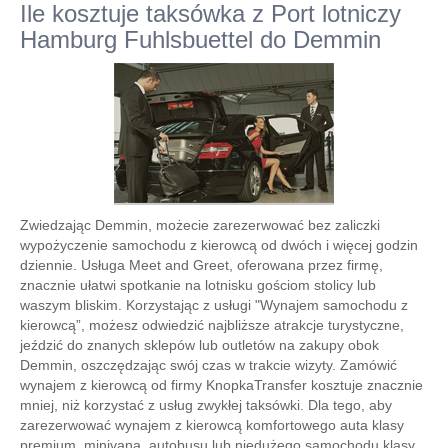
Ile kosztuje taksówka z Port lotniczy
Hamburg Fuhlsbuettel do Demmin
Zwiedzając Demmin, możecie zarezerwować bez zaliczki
wypożyczenie samochodu z kierowcą od dwóch i więcej godzin
dziennie. Usługa Meet and Greet, oferowana przez firmę,
znacznie ułatwi spotkanie na lotnisku gościom stolicy lub
waszym bliskim. Korzystając z usługi "Wynajem samochodu z
kierowcą”, możesz odwiedzić najbliższe atrakcje turystyczne,
jeździć do znanych sklepów lub outletów na zakupy obok
Demmin, oszczędzając swój czas w trakcie wizyty. Zamówić
wynajem z kierowcą od firmy KnopkaTransfer kosztuje znacznie
mniej, niż korzystać z usług zwykłej taksówki. Dla tego, aby
zarezerwować wynajem z kierowcą komfortowego auta klasy
premium, minivana, autobusu lub niedużego samochodu klasy