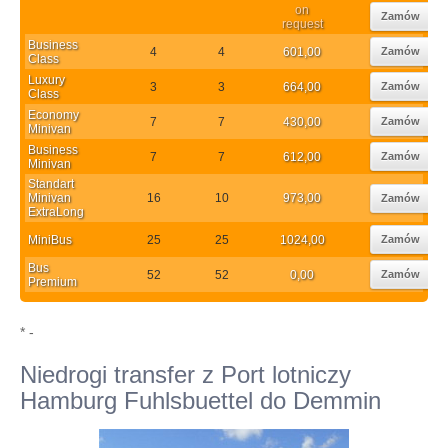
on
Zamów
request
Business
4
4
601,00
Zamów
Class
Luxury
3
3
664,00
Zamów
Class
Economy
7
7
430,00
Zamów
Minivan
Business
7
7
612,00
Zamów
Minivan
Standart
Minivan
16
10
973,00
Zamów
ExtraLong
MiniBus
25
25
1024,00
Zamów
Bus
52
52
0,00
Zamów
Premium
* -
Niedrogi transfer z Port lotniczy
Hamburg Fuhlsbuettel do Demmin