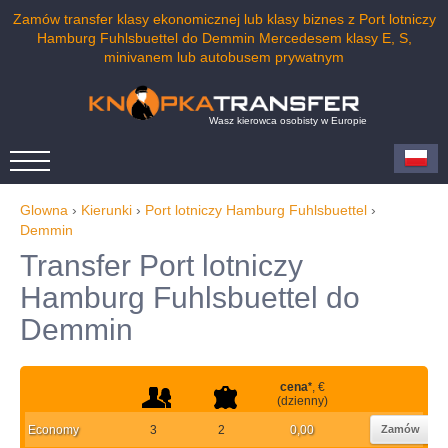
Zamów transfer klasy ekonomicznej lub klasy biznes z Port lotniczy
Hamburg Fuhlsbuettel do Demmin Mercedesem klasy E, S,
minivanem lub autobusem prywatnym
Wasz kierowca osobisty w Europie
Glowna
›
Kierunki
›
Port lotniczy Hamburg Fuhlsbuettel
›
Demmin
Transfer Port lotniczy
Hamburg Fuhlsbuettel do
Demmin
cena
*
, €
(dzienny)
Economy
3
2
0,00
Zamów