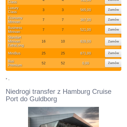
Class
Luxury
3
3
565,00
Zamów
Class
Economy
7
7
367,00
Zamów
Minivan
Business
7
7
521,00
Zamów
Minivan
Standart
Minivan
16
10
828,00
Zamów
ExtraLong
MiniBus
25
25
871,00
Zamów
Bus
52
52
0,00
Zamów
Premium
* -
Niedrogi transfer z Hamburg Cruise
Port do Guldborg