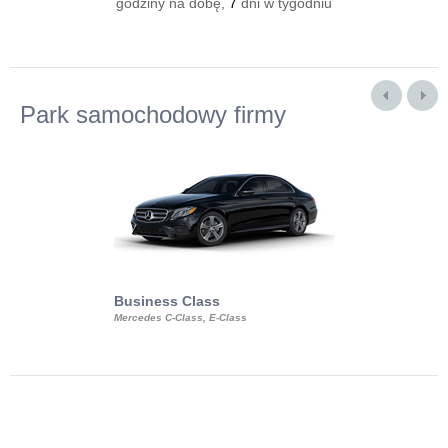
godziny na dobę,
7
dni w tygodniu
Park samochodowy firmy
Business Class
Business Min
Mercedes C-Class, E-Class
Mercedes Viano, M
Volkswagen Carave