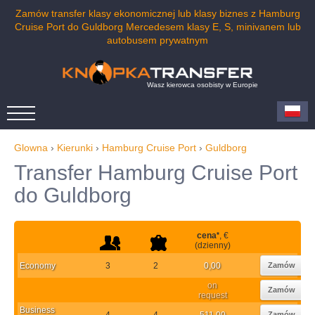
Zamów transfer klasy ekonomicznej lub klasy biznes z Hamburg
Cruise Port do Guldborg Mercedesem klasy E, S, minivanem lub
autobusem prywatnym
Wasz kierowca osobisty w Europie
Glowna
›
Kierunki
›
Hamburg Cruise Port
›
Guldborg
Transfer Hamburg Cruise Port
do Guldborg
cena
*
, €
(dzienny)
Economy
3
2
0,00
Zamów
on
Zamów
request
Business
4
4
511,00
Zamów