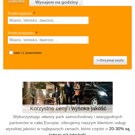
Transfer
Wynajem na godziny
Punkt wyjazdu:
*
Punkt przyjazdu:
*
tam i z powrotem
Korzystne ceny i wysoka jakość
Wykorzystując własny park samochodowy i wiarygodnych
partnerów w całej Europie, oferujemy naszym klientom usługi
wysokiej jakości w najlepszych cenach, które często o
20-30% są
tańsze niż taksówki