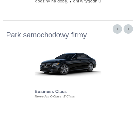
godziny na dobę,
7
dni w tygodniu
Park samochodowy firmy
Business Class
Business Min
Mercedes C-Class, E-Class
Mercedes Viano, M
Volkswagen Carave