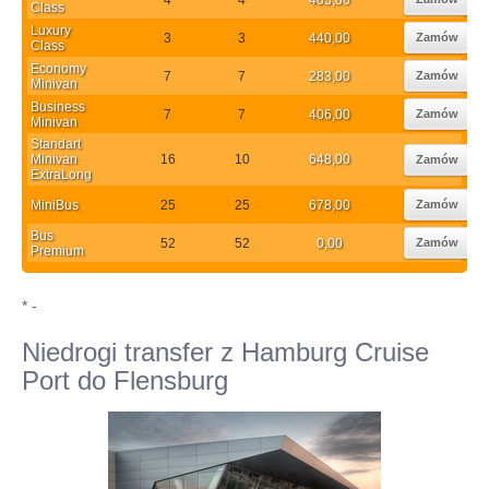
Class
Luxury
3
3
440,00
Zamów
Class
Economy
7
7
283,00
Zamów
Minivan
Business
7
7
406,00
Zamów
Minivan
Standart
Minivan
16
10
648,00
Zamów
ExtraLong
MiniBus
25
25
678,00
Zamów
Bus
52
52
0,00
Zamów
Premium
* -
Niedrogi transfer z Hamburg Cruise
Port do Flensburg