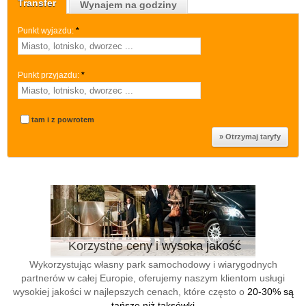
Transfer
Wynajem na godziny
Punkt wyjazdu:
*
Punkt przyjazdu:
*
tam i z powrotem
Korzystne ceny i wysoka jakość
Wykorzystując własny park samochodowy i wiarygodnych
partnerów w całej Europie, oferujemy naszym klientom usługi
wysokiej jakości w najlepszych cenach, które często o
20-30% są
tańsze niż taksówki