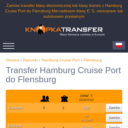
Zamów transfer klasy ekonomicznej lub klasy biznes z Hamburg
Cruise Port do Flensburg Mercedesem klasy E, S, minivanem lub
autobusem prywatnym
Wasz kierowca osobisty w Europie
Glowna
›
Kierunki
›
Hamburg Cruise Port
›
Flensburg
Transfer Hamburg Cruise Port
do Flensburg
cena
*
, €
(dzienny)
Economy
3
2
0,00
Zamów
on
Zamów
request
Business
4
4
403,00
Zamów