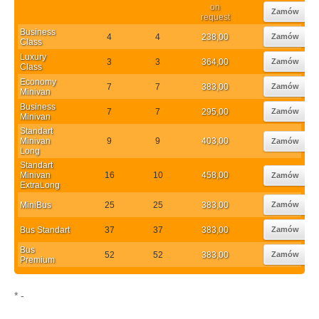
on
Zamów
request
Business
4
4
238,00
Zamów
Class
Luxury
3
3
364,00
Zamów
Class
Economy
7
7
383,00
Zamów
Minivan
Business
7
7
295,00
Zamów
Minivan
Standart
Minivan
9
9
403,00
Zamów
Long
Standart
Minivan
16
10
458,00
Zamów
ExtraLong
MiniBus
25
25
383,00
Zamów
Bus Standart
37
37
383,00
Zamów
Bus
52
52
383,00
Zamów
Premium
* -