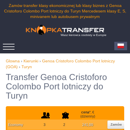
Zamów transfer klasy ekonomicznej lub klasy biznes z Genoa
Cristoforo Colombo Port lotniczy do Turyn Mercedesem klasy E, S,
minivanem lub autobusem prywatnym
Wasz kierowca osobisty w Europie
Glowna
›
Kierunki
›
Genoa Cristoforo Colombo Port lotniczy
(GOA)
›
Turyn
Transfer Genoa Cristoforo
Colombo Port lotniczy do
Turyn
cena
*
, €
(dzienny)
Economy
3
2
241,00
Zamów