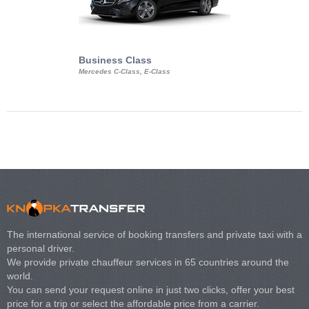
Business Class
Business Min
Mercedes C-Class, E-Class
Mercedes Viano, M
Volkswagen Carave
The international service of booking transfers and private taxi with a
personal driver.
We provide private chauffeur services in 65 countries around the
world.
You can send your request online in just two clicks, offer your best
price for a trip or select the affordable price from a carrier.