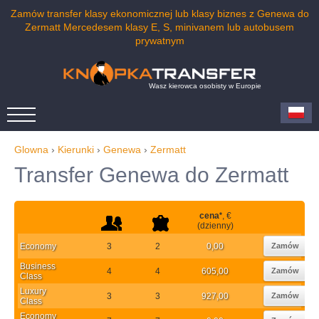
Zamów transfer klasy ekonomicznej lub klasy biznes z Genewa do
Zermatt Mercedesem klasy E, S, minivanem lub autobusem
prywatnym
Wasz kierowca osobisty w Europie
Glowna
›
Kierunki
›
Genewa
›
Zermatt
Transfer Genewa do Zermatt
cena
*
, €
(dzienny)
Economy
3
2
0,00
Zamów
Business
4
4
605,00
Zamów
Class
Luxury
3
3
927,00
Zamów
Class
Economy