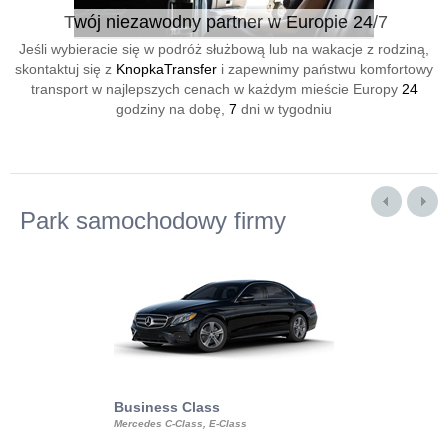
Twój niezawodny partner w Europie 24/7
Jeśli wybieracie się w podróż służbową lub na wakacje z rodziną,
skontaktuj się z
KnopkaTransfer
i zapewnimy państwu komfortowy
transport w najlepszych cenach w każdym mieście Europy
24
godziny na dobę,
7
dni w tygodniu
Park samochodowy firmy
Business Class
Business Min
Mercedes C-Class, E-Class
Mercedes Viano, M
Volkswagen Carave