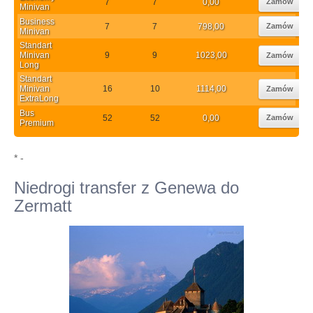
7
7
0,00
Zamów
Minivan
Business
7
7
798,00
Zamów
Minivan
Standart
Minivan
9
9
1023,00
Zamów
Long
Standart
Minivan
16
10
1114,00
Zamów
ExtraLong
Bus
52
52
0,00
Zamów
Premium
* -
Niedrogi transfer z Genewa do
Zermatt