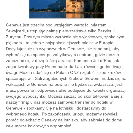
Genewa jest trzecim pod względem wartości miastem
Szwajcarii, ustępując palmę pierwszeństwa tylko Bazyleu i
Zurychu. Przy tym miasto wyróżnia się wyjątkowym, spokojnym
pięknem - to jedno z najspokojniejszych miejsc w Europie.
Decydując się na wypoczynek w Genewie, nie zapomnij, aby
wybrać się na spacer po zabytkowym centrum, gdzie można
zapoznać się z dużą ilością atrakcji. Fontanna Jet d`Eau, jak
zegar kwiatowy przy Promenade-du-Lac, również godne twojej
uwagi. Można udać się do Pałacu ONZ i zgubić liczbę kroków,
spacerując w... Sali Zagubionych Kroków. Słowem, nudzić się na
wakacjach w Genewie na pewno nie będziesz, zwłaszcza, jeśli
masz poważne i odpowiedzialne podejście do kwestii organizacji
swojego wypoczynku. Możesz zacząć od skontaktowania się z
naszą firmą: u nas możesz zamówić transfer do hotelu w
Genewie - spotkamy Cię na lotnisku i dostarczymy do
wybranego hotelu. Po zakończeniu urlopu możemy również
pomóc dojechać z Genewy na lotnisko, aby zabrałeś do domu
całe morze kolorowych wspomnień.