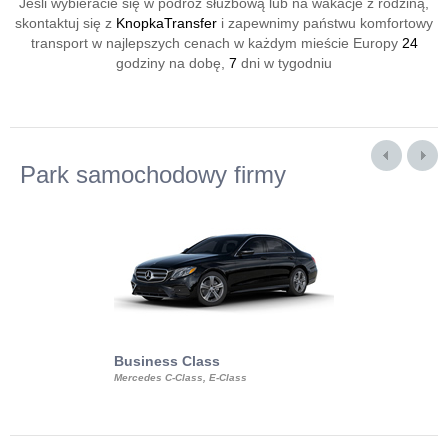
Jeśli wybieracie się w podróż służbową lub na wakacje z rodziną,
skontaktuj się z
KnopkaTransfer
i zapewnimy państwu komfortowy
transport w najlepszych cenach w każdym mieście Europy
24
godziny na dobę,
7
dni w tygodniu
Park samochodowy firmy
Business Class
Business Min
Mercedes C-Class, E-Class
Mercedes Viano, M
Volkswagen Carave