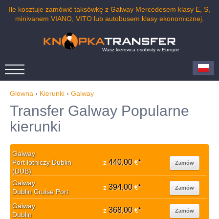
Ile kosztuje zamówić taksówkę z Galway Mercedesem klasy E, S,
minivanem VIANO, VITO lub autobusem klasy ekonomicznej.
Wasz kierowca osobisty w Europie
Glowna
›
Kierunki
›
Galway
Transfer Galway Popularne
kierunki
Galway
440,00
Port lotniczy Dublin
z
€
*
Zamów
(DUB)
Galway
394,00
z
€
*
Zamów
Dublin Cruise Port
Galway
368,00
z
€
*
Zamów
Dublin