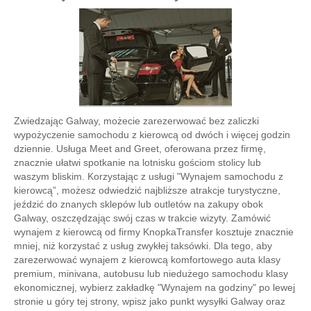
Zwiedzając Galway, możecie zarezerwować bez zaliczki
wypożyczenie samochodu z kierowcą od dwóch i więcej godzin
dziennie. Usługa Meet and Greet, oferowana przez firmę,
znacznie ułatwi spotkanie na lotnisku gościom stolicy lub
waszym bliskim. Korzystając z usługi "Wynajem samochodu z
kierowcą”, możesz odwiedzić najbliższe atrakcje turystyczne,
jeździć do znanych sklepów lub outletów na zakupy obok
Galway, oszczędzając swój czas w trakcie wizyty. Zamówić
wynajem z kierowcą od firmy KnopkaTransfer kosztuje znacznie
mniej, niż korzystać z usług zwykłej taksówki. Dla tego, aby
zarezerwować wynajem z kierowcą komfortowego auta klasy
premium, minivana, autobusu lub niedużego samochodu klasy
ekonomicznej, wybierz zakładkę "Wynajem na godziny" po lewej
stronie u góry tej strony, wpisz jako punkt wysyłki Galway oraz