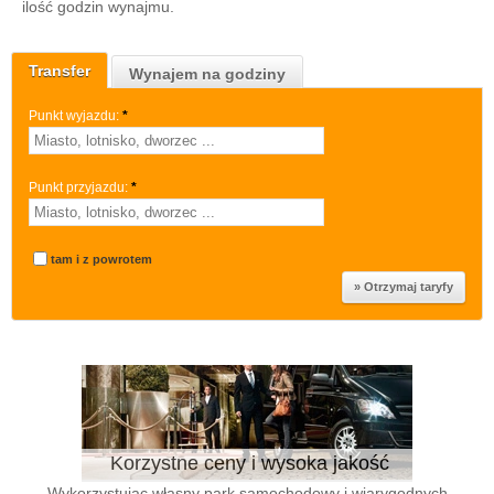
ilość godzin wynajmu.
Transfer
Wynajem na godziny
Punkt wyjazdu:
*
Punkt przyjazdu:
*
tam i z powrotem
Korzystne ceny i wysoka jakość
Wykorzystując własny park samochodowy i wiarygodnych